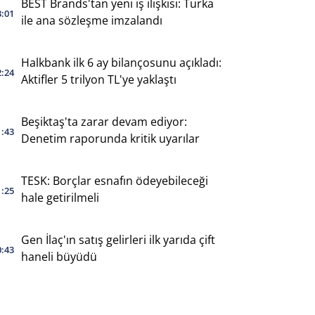
BEST Brands'tan yeni iş ilişkisi: Turka
3:01
ile ana sözleşme imzalandı
Halkbank ilk 6 ay bilançosunu açıkladı:
2:24
Aktifler 5 trilyon TL'ye yaklaştı
Beşiktaş'ta zarar devam ediyor:
1:43
Denetim raporunda kritik uyarılar
TESK: Borçlar esnafın ödeyebileceği
1:25
hale getirilmeli
Gen İlaç'ın satış gelirleri ilk yarıda çift
0:43
haneli büyüdü