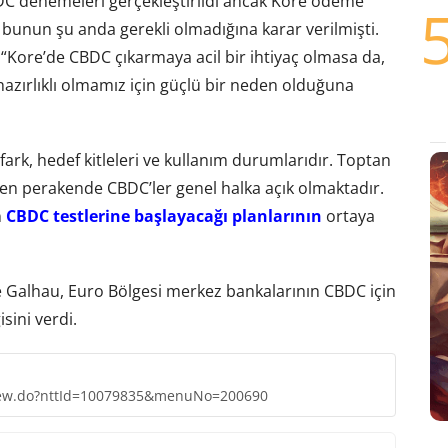
C denemeleri gerçekleştirildi ancak Kore ödeme
 bunun şu anda gerekli olmadığına karar verilmişti.
“Kore’de CBDC çıkarmaya acil bir ihtiyaç olmasa da,
hazırlıklı olmamız için güçlü bir neden olduğuna
rk, hedef kitleleri ve kullanım durumlarıdır. Toptan
en perakende CBDC’ler genel halka açık olmaktadır.
n
CBDC testlerine başlayacağı planlarının
ortaya
e Galhau, Euro Bölgesi merkez bankalarının CBDC için
sini verdi.
/view.do?nttId=10079835&menuNo=200690