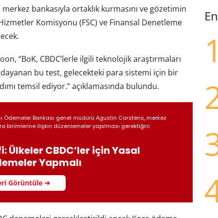
e merkez bankasıyla ortaklık kurmasını ve gözetimin
En
l Hizmetler Komisyonu (FSC) ve Finansal Denetleme
recek.
n, “BoK, CBDC’lerle ilgili teknolojik araştırmaları
 dayanan bu test, gelecekteki para sistemi için bir
dımı temsil ediyor.” açıklamasında bulundu.
sı Ödemeler Bankası genel müdürü Agustin Carstens, merkez
a birimlerine ilişkin düzenlemeler yapılması gerektiğini
fi: Ülkeler CBDC’ler için Yasal
lemeler Yapmalı
ri Görüntüle ➜