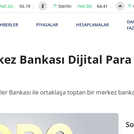
(%0.32)
55.19
(%0.38)
64.41
Sterlin
DA
HBERLER
PİYASALAR
HESAPLAMALAR
FA
z Bankası Dijital Para 
r Bankası ile ortaklaşa toptan bir merkez bankas
So