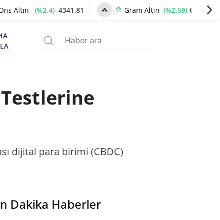
(%2.4)
4341.81
(%2.59)
6660.55
Ons Altın
Gram Altın
HA
ZLA
Testlerine
ı dijital para birimi (CBDC)
n Dakika Haberler