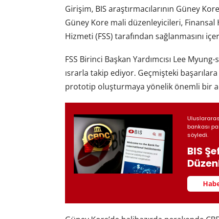
Girişim, BIS araştırmacılarının Güney Kor
Güney Kore mali düzenleyicileri, Finansa
Hizmeti (FSS) tarafından sağlanmasını içe
FSS Birinci Başkan Yardımcısı Lee Myung-soo
ısrarla takip ediyor. Geçmişteki başarılara
prototip oluşturmaya yönelik önemli bir a
Uluslarara
bankası par
söyledi.
BIS Şe
Düzen
Habe