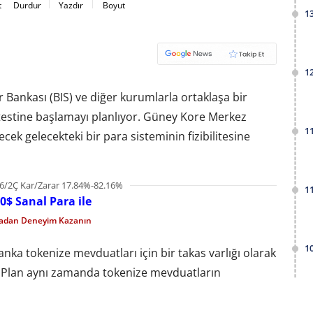
t
Durdur
Yazdır
Boyut
1
1
 Bankası (BIS) ve diğer kurumlarla ortaklaşa bir
 testine başlamayı planlıyor. Güney Kore Merkez
1
cek gelecekteki bir para sisteminin fizibilitesine
6/2Ç Kar/Zarar 17.84%-82.16%
1
0$ Sanal Para ile
madan Deneyim Kazanın
1
banka tokenize mevduatları için bir takas varlığı olarak
k. Plan aynı zamanda tokenize mevduatların