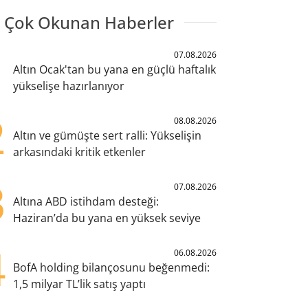
 Çok Okunan Haberler
1
07.08.2026
Altın Ocak'tan bu yana en güçlü haftalık
yükselişe hazırlanıyor
2
08.08.2026
Altın ve gümüşte sert ralli: Yükselişin
arkasındaki kritik etkenler
3
07.08.2026
Altına ABD istihdam desteği:
Haziran’da bu yana en yüksek seviye
4
06.08.2026
BofA holding bilançosunu beğenmedi:
1,5 milyar TL’lik satış yaptı