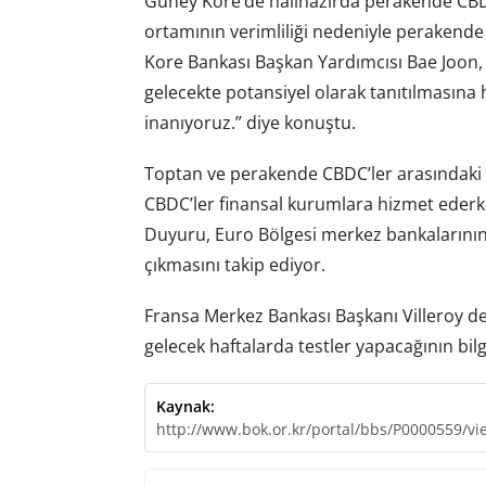
Güney Kore’de halihazırda perakende CBD
ortamının verimliliği nedeniyle perakende
Kore Bankası Başkan Yardımcısı Bae Joon, 
gelecekte potansiyel olarak tanıtılmasına 
inanıyoruz.” diye konuştu.
Toptan ve perakende CBDC’ler arasındaki fa
CBDC’ler finansal kurumlara hizmet ederk
Duyuru, Euro Bölgesi merkez bankalarını
çıkmasını takip ediyor.
Fransa Merkez Bankası Başkanı Villeroy d
gelecek haftalarda testler yapacağının bilgi
Kaynak:
http://www.bok.or.kr/portal/bbs/P0000559