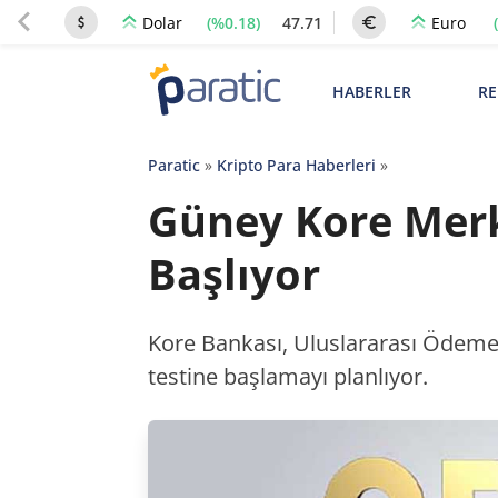
(%0.18)
47.71
Dolar
Euro
HABERLER
RE
Paratic
»
Kripto Para Haberleri
»
Güney Kore Merke
Başlıyor
Kore Bankası, Uluslararası Ödemele
testine başlamayı planlıyor.