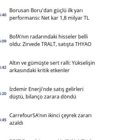
Borusan Boru'dan güçlü ilk yarı
5:40
performansı: Net kar 1,8 milyar TL
BofA’nın radarındaki hisseler belli
5:09
oldu: Zirvede TRALT, satışta THYAO
Altın ve gümüşte sert ralli: Yükselişin
4:42
arkasındaki kritik etkenler
İzdemir Enerji'nde satış gelirleri
4:20
düştü, bilanço zarara döndü
CarrefourSA’nın ikinci çeyrek zararı
3:45
azaldı