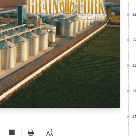
2
2
2
2
2