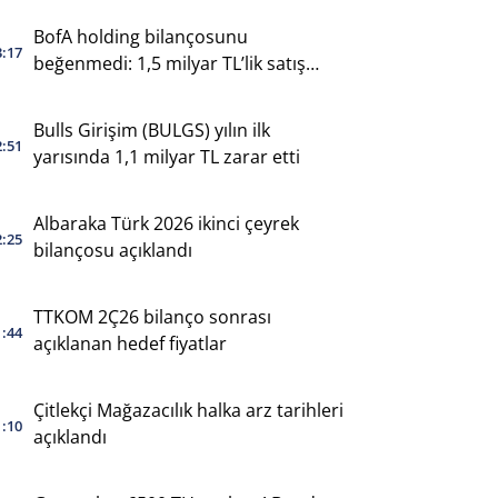
BofA holding bilançosunu
3:17
beğenmedi: 1,5 milyar TL’lik satış
yaptı
Bulls Girişim (BULGS) yılın ilk
2:51
yarısında 1,1 milyar TL zarar etti
Albaraka Türk 2026 ikinci çeyrek
2:25
bilançosu açıklandı
TTKOM 2Ç26 bilanço sonrası
1:44
açıklanan hedef fiyatlar
Çitlekçi Mağazacılık halka arz tarihleri
1:10
açıklandı