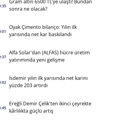
Gram altın 6500 TL’ye ulaştı! Bundan
0:35
sonra ne olacak?
Oyak Çimento bilanço: Yılın ilk
0:01
yarısında net kar baskılandı
Alfa Solar'dan (ALFAS) hücre üretim
9:37
yatırımında yeni gelişme
İsdemir yılın ilk yarısında net karını
9:02
yüzde 203 artırdı
Ereğli Demir Çelik'ten ikinci çeyrekte
8:45
kârlılıkta güçlü artış