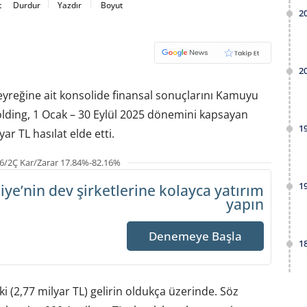
t
Durdur
Yazdır
Boyut
2
2
çeyreğine ait konsolide finansal sonuçlarını Kamuyu
olding, 1 Ocak – 30 Eylül 2025 dönemini kapsayan
1
ar TL hasılat elde etti.
6/2Ç Kar/Zarar 17.84%-82.16%
1
iye’nin dev şirketlerine
kolayca yatırım
yapın
Denemeye Başla
1
i (2,77 milyar TL) gelirin oldukça üzerinde. Söz