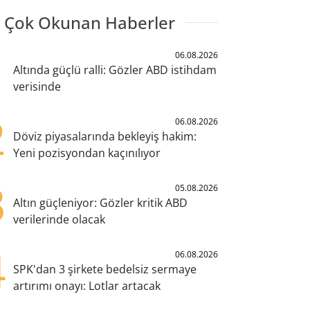
 Çok Okunan Haberler
1
06.08.2026
Altında güçlü ralli: Gözler ABD istihdam
verisinde
2
06.08.2026
Döviz piyasalarında bekleyiş hakim:
Yeni pozisyondan kaçınılıyor
3
05.08.2026
Altın güçleniyor: Gözler kritik ABD
verilerinde olacak
4
06.08.2026
SPK'dan 3 şirkete bedelsiz sermaye
artırımı onayı: Lotlar artacak