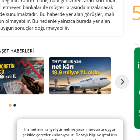
değildir. Yatırım danışmanlığı hizmeti, aracı kurumlar,
l etmeyen bankalar ile müşteri arasında imzalanacak
de sunulmaktadır. Bu haberde yer alan görüşler, mali
gun olmayabilir. Bu nedenle yalnızca burada yer alan
i uygun sonuçlar doğurmayabilir.
ŞET HABERLERI
Hizmetlerimizi geliştirmek ve yasal mevzuata uygun
şekilde çerezler kullanıyoruz. Detaylı bilgi ve iptal için