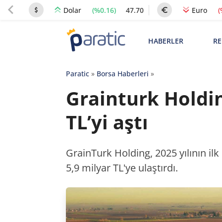
(%0.16)
47.70
(
Dolar
Euro
HABERLER
RE
Paratic
»
Borsa Haberleri
»
Grainturk Holdin
TL’yi aştı
GrainTurk Holding, 2025 yılının ilk
5,9 milyar TL'ye ulaştırdı.