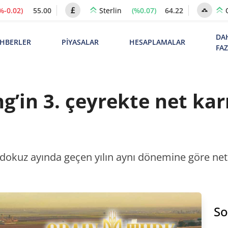
%-0.02)
55.00
(%0.07)
64.22
Sterlin
DA
HBERLER
PİYASALAR
HESAPLAMALAR
FA
g’in 3. çeyrekte net kar
 dokuz ayında geçen yılın aynı dönemine göre net ge
So