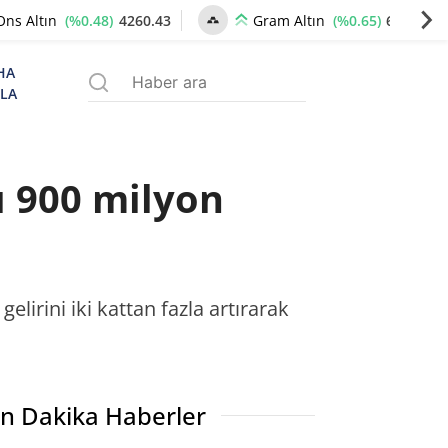
(%0.48)
4260.43
(%0.65)
6534.62
Ons Altın
Gram Altın
HA
ZLA
ı 900 milyon
lirini iki kattan fazla artırarak
n Dakika Haberler