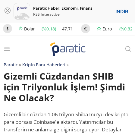
Paratic Haber: Ekonomi, Finans
İNDİR
RSS Interactive
(%0.18)
47.71
(%0.32)
Dolar
Euro
Paratic
»
Kripto Para Haberleri
»
Gizemli Cüzdandan SHIB
için Trilyonluk İşlem! Şimdi
Ne Olacak?
Gizemli bir cüzdan 1.06 trilyon Shiba Inu'yu dev kripto
para borsası Coinbase'e aktardı. Yatırımcılar bu
transferin ne anlama geldiğini sorguluyor. Detaylar