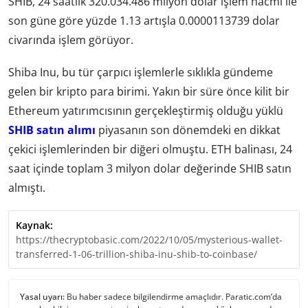
SHIB, 24 saatlik 320.034.486 milyon dolar işlem hacmi ile
son güne göre yüzde 1.13 artışla 0.0000113739 dolar
civarında işlem görüyor.
Shiba Inu, bu tür çarpıcı işlemlerle sıklıkla gündeme
gelen bir kripto para birimi. Yakın bir süre önce kilit bir
Ethereum yatırımcısının gerçekleştirmiş olduğu yüklü
SHIB satın alımı
piyasanın son dönemdeki en dikkat
çekici işlemlerinden bir diğeri olmuştu. ETH balinası, 24
saat içinde toplam 3 milyon dolar değerinde SHIB satın
almıştı.
Kaynak:
https://thecryptobasic.com/2022/10/05/mysterious-wallet-
transferred-1-06-trillion-shiba-inu-shib-to-coinbase/
Yasal uyarı:
Bu haber sadece bilgilendirme amaçlıdır. Paratic.com’da