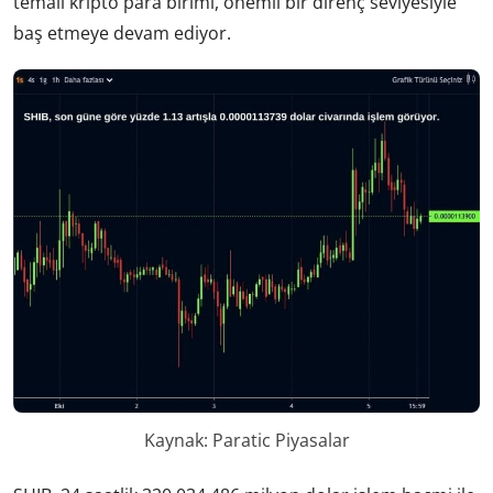
temalı kripto para birimi, önemli bir direnç seviyesiyle
baş etmeye devam ediyor.
Kaynak: Paratic Piyasalar