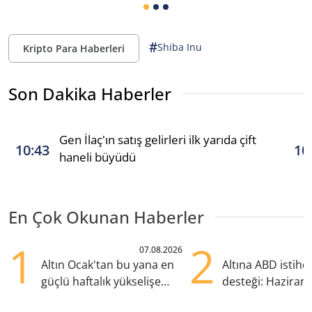
#
Shiba Inu
Kripto Para Haberleri
Son Dakika Haberler
Gen İlaç'ın satış gelirleri ilk yarıda çift
10:43
10
haneli büyüdü
En Çok Okunan Haberler
1
2
07.08.2026
Altın Ocak'tan bu yana en
Altına ABD istih
güçlü haftalık yükselişe
desteği: Haziran
hazırlanıyor
yana en yüksek s