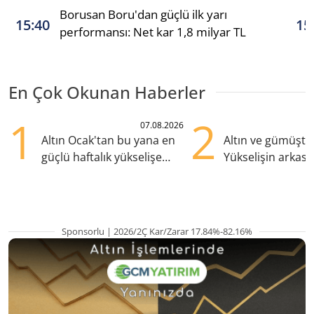
Borusan Boru'dan güçlü ilk yarı
15:40
15
performansı: Net kar 1,8 milyar TL
En Çok Okunan Haberler
1
2
07.08.2026
Altın Ocak'tan bu yana en
Altın ve gümüşte s
güçlü haftalık yükselişe
Yükselişin arkası
hazırlanıyor
kritik etkenler
Sponsorlu | 2026/2Ç Kar/Zarar 17.84%-82.16%