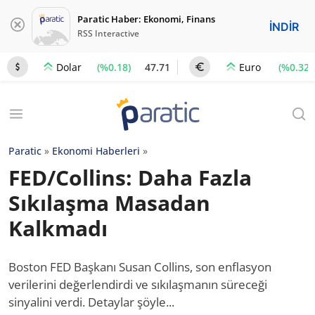
Paratic Haber: Ekonomi, Finans
İNDİR
RSS Interactive
(%0.18)
47.71
(%0.32)
Dolar
Euro
Paratic
»
Ekonomi Haberleri
»
FED/Collins: Daha Fazla
Sıkılaşma Masadan
Kalkmadı
Boston FED Başkanı Susan Collins, son enflasyon
verilerini değerlendirdi ve sıkılaşmanın süreceği
sinyalini verdi. Detaylar şöyle...