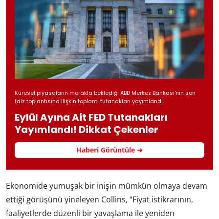
Küresel piyasaların merakla beklediği ABD Merkez Bankası'nın son
faiz toplantısına ilişkin toplantı tutanakları yayımlandı.
Eylül Ayına Ait FED Tutanakları
Yayımlandı! Dikkat Çekenler
Haberi Görüntüle ➜
Ekonomide yumuşak bir inişin mümkün olmaya devam
ettiği görüşünü yineleyen Collins, “Fiyat istikrarının,
faaliyetlerde düzenli bir yavaşlama ile yeniden