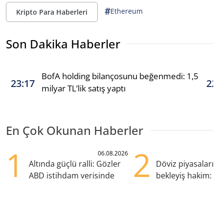
#
Ethereum
Kripto Para Haberleri
Son Dakika Haberler
BofA holding bilançosunu beğenmedi: 1,5
23:17
22
milyar TL’lik satış yaptı
En Çok Okunan Haberler
1
2
06.08.2026
Altında güçlü ralli: Gözler
Döviz piyasaları
ABD istihdam verisinde
bekleyiş hakim: Y
pozisyondan kaçı