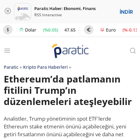
Paratic Haber: Ekonomi, Finans
İNDİR
RSS Interactive
(%0.05)
47.65
(%-0.13)
Dolar
Euro
Paratic
»
Kripto Para Haberleri
»
Ethereum’da patlamanın
fitilini Trump’ın
düzenlemeleri ateşleyebilir
Analistler, Trump yönetiminin spot ETF'lerde
Ethereum stake etmenin önünü açabileceğini, yeni
getiri fırsatlarının önünü açabileceğini ve daha net