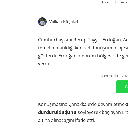
Dinle
Durakla
Volkan Küçükel
Cumhurbaşkanı Recep Tayyip Erdoğan, Adı
temelinin atıldığı kentsel dönüşüm projesi
gösterdi. Erdoğan, deprem bölgesinde gerçe
verdi.
Sponsorlu | 202
Y
Konuşmasına Çanakkale’de devam etmekt
durdurulduğunu
söyleyerek başlayan Er
altına alınacağını ifade etti.