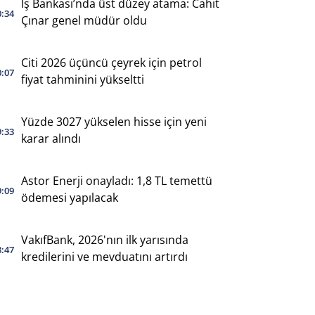
İş Bankası’nda üst düzey atama: Cahit
0:34
Çınar genel müdür oldu
Citi 2026 üçüncü çeyrek için petrol
0:07
fiyat tahminini yükseltti
Yüzde 3027 yükselen hisse için yeni
9:33
karar alındı
Astor Enerji onayladı: 1,8 TL temettü
9:09
ödemesi yapılacak
VakıfBank, 2026'nın ilk yarısında
8:47
kredilerini ve mevduatını artırdı