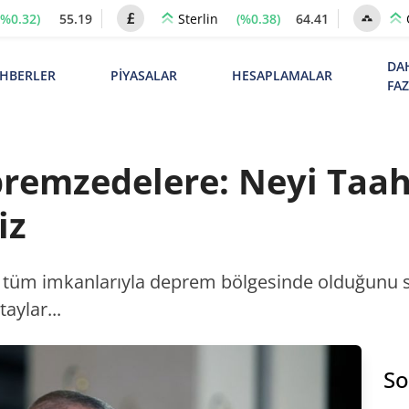
(%0.32)
55.19
(%0.38)
64.41
Sterlin
DA
HBERLER
PİYASALAR
HESAPLAMALAR
FA
remzedelere: Neyi Taah
iz
tüm imkanlarıyla deprem bölgesinde olduğunu söy
taylar...
So