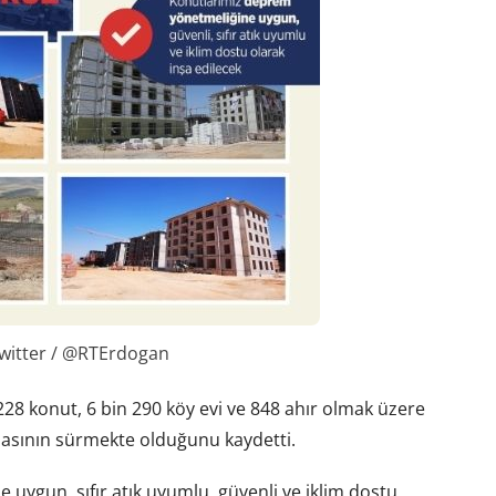
witter / @RTErdogan
28 konut, 6 bin 290 köy evi ve 848 ahır olmak üzere
asının sürmekte olduğunu kaydetti.
uygun, sıfır atık uyumlu, güvenli ve iklim dostu