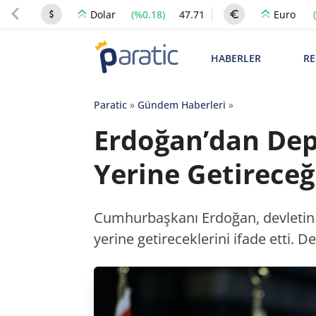
(%0.18)
47.71
Dolar
Euro
HABERLER
RE
Paratic
»
Gündem Haberleri
»
Erdoğan’dan Dep
Yerine Getireceğ
Cumhurbaşkanı Erdoğan, devletin 
yerine getireceklerini ifade etti. De