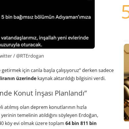
witter / @RTErdogan
 getirmek için canla başla çalışıyoruz” derken sadece
liranın üzerinde
kaynak aktarıldığı bilgisini verdi.
nde Konut İnşası Planlandı”
i atılmış olan deprem konutlarının hızla
ş yerinin temelinin atıldığını söyleyen Erdoğan,
40 köy evi olmak üzere toplam
64 bin 811 bin