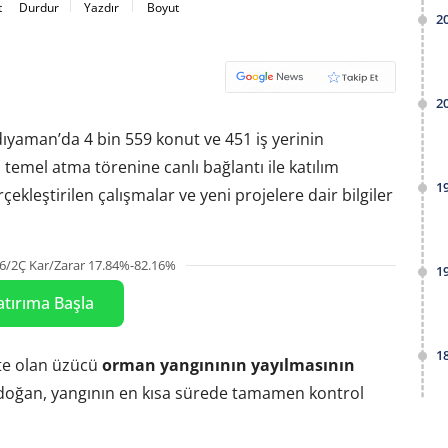
t
Durdur
Yazdır
Boyut
2
2
yaman’da 4 bin 559 konut ve 451 iş yerinin
 temel atma törenine canlı bağlantı ile katılım
1
kleştirilen çalışmalar ve yeni projelere dair bilgiler
6/2Ç Kar/Zarar 17.84%-82.16%
1
atırıma Başla
1
e olan üzücü
orman yangınının yayılmasının
doğan, yangının en kısa sürede tamamen kontrol