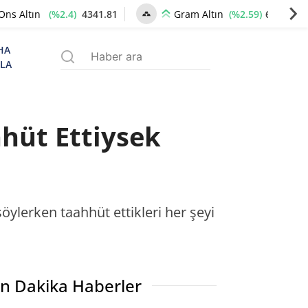
(%2.4)
4341.81
(%2.59)
6660.55
Ons Altın
Gram Altın
HA
ZLA
hüt Ettiysek
lerken taahhüt ettikleri her şeyi
n Dakika Haberler