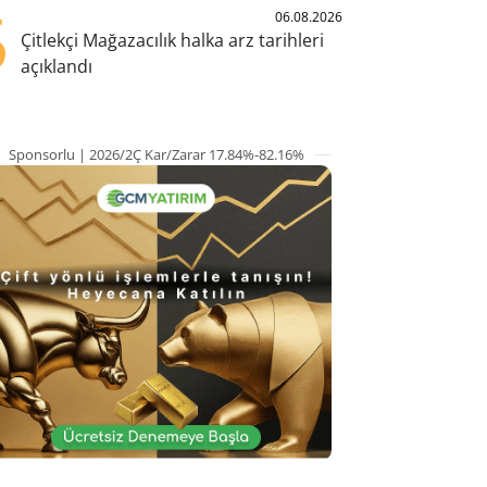
5
06.08.2026
Çitlekçi Mağazacılık halka arz tarihleri
açıklandı
Sponsorlu | 2026/2Ç Kar/Zarar 17.84%-82.16%