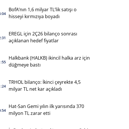
BofA’nın 1,6 milyar TL’lik satışı o
3:04
hisseyi kırmızıya boyadı
EREGL için 2Ç26 bilanço sonrası
2:31
açıklanan hedef fiyatlar
Halkbank (HALKB) ikincil halka arz için
1:55
düğmeye bastı
TRHOL bilanço: İkinci çeyrekte 4,5
1:24
milyar TL net kar açıkladı
Hat-San Gemi yılın ilk yarısında 370
0:54
milyon TL zarar etti