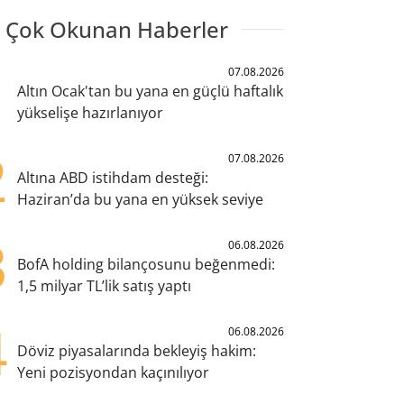
 Çok Okunan Haberler
1
07.08.2026
Altın Ocak'tan bu yana en güçlü haftalık
yükselişe hazırlanıyor
2
07.08.2026
Altına ABD istihdam desteği:
Haziran’da bu yana en yüksek seviye
3
06.08.2026
BofA holding bilançosunu beğenmedi:
1,5 milyar TL’lik satış yaptı
4
06.08.2026
Döviz piyasalarında bekleyiş hakim:
Yeni pozisyondan kaçınılıyor