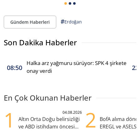
#
Erdoğan
Gündem Haberleri
Son Dakika Haberler
Halka arz yağmuru sürüyor: SPK 4 şirkete
08:50
22
onay verdi
En Çok Okunan Haberler
1
2
04.08.2026
Altın Orta Doğu belirsizliği
BofA alıma dönd
ve ABD istihdamı öncesi
EREGL ve ASELS 
yükselişte
eklendi