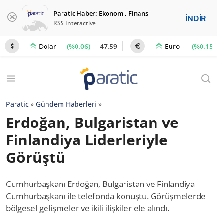
Paratic Haber: Ekonomi, Finans
İNDİR
RSS Interactive
(%0.06)
47.59
(%0.15)
Dolar
Euro
Paratic
»
Gündem Haberleri
»
Erdoğan, Bulgaristan ve
Finlandiya Liderleriyle
Görüştü
Cumhurbaşkanı Erdoğan, Bulgaristan ve Finlandiya
Cumhurbaşkanı ile telefonda konuştu. Görüşmelerde
bölgesel gelişmeler ve ikili ilişkiler ele alındı.