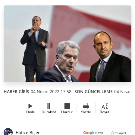
HABER GİRİŞ
04 Nisan 2022 17:58
SON GÜNCELLEME
04 Nisan 
Dinle
Duraklat
Durdur
Yazdır
Boyut
Hatice Biçer