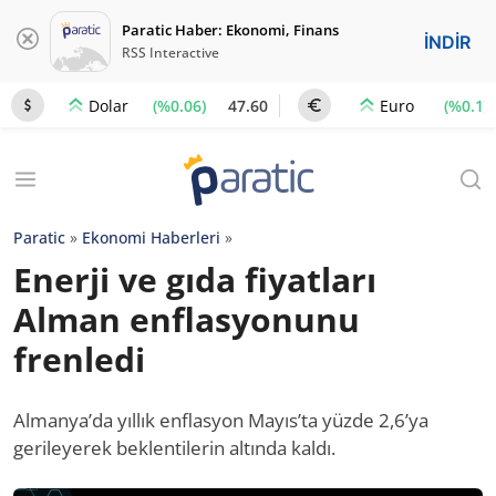
Paratic Haber: Ekonomi, Finans
İNDİR
RSS Interactive
(%0.06)
47.60
(%0.1)
Dolar
Euro
Paratic
»
Ekonomi Haberleri
»
Enerji ve gıda fiyatları
Alman enflasyonunu
frenledi
Almanya’da yıllık enflasyon Mayıs’ta yüzde 2,6’ya
gerileyerek beklentilerin altında kaldı.