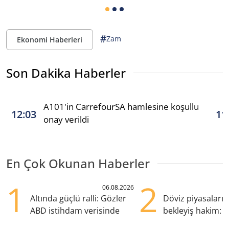
#
Zam
Ekonomi Haberleri
Son Dakika Haberler
A101'in CarrefourSA hamlesine koşullu
12:03
11
onay verildi
En Çok Okunan Haberler
1
2
06.08.2026
Altında güçlü ralli: Gözler
Döviz piyasaları
ABD istihdam verisinde
bekleyiş hakim: Y
pozisyondan kaçı