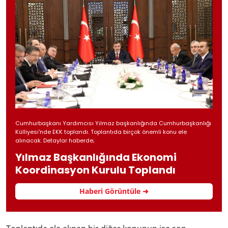
Cumhurbaşkanı Yardımcısı Yılmaz başkanlığında Cumhurbaşkanlığı
Külliyesi'nde EKK toplandı. Toplantıda birçok önemli konu ele
alınacak. Detaylar haberde;
Yılmaz Başkanlığında Ekonomi
Koordinasyon Kurulu Toplandı
Haberi Görüntüle ➜