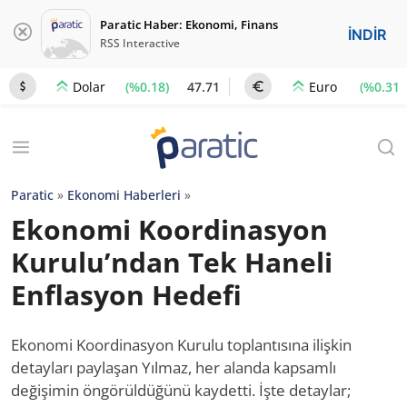
Paratic Haber: Ekonomi, Finans
İNDİR
RSS Interactive
(%0.18)
47.71
(%0.31)
Dolar
Euro
Paratic
»
Ekonomi Haberleri
»
Ekonomi Koordinasyon
Kurulu’ndan Tek Haneli
Enflasyon Hedefi
Ekonomi Koordinasyon Kurulu toplantısına ilişkin
detayları paylaşan Yılmaz, her alanda kapsamlı
değişimin öngörüldüğünü kaydetti. İşte detaylar;