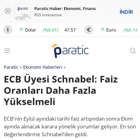
Paratic Haber: Ekonomi, Finans
İNDİR
RSS Interactive
(%0.01)
47.57
(%0.14)
Dolar
Euro
Paratic
»
Ekonomi Haberleri
»
ECB Üyesi Schnabel: Faiz
Oranları Daha Fazla
Yükselmeli
ECB'nin Eylül ayındaki tarihi faiz artışından sonra Ekim
ayında alınacak karara yönelik yorumlar geliyor. En son
değerlendirme Schnabel’den geldi.