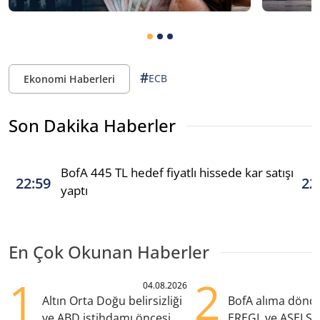
#
ECB
Ekonomi Haberleri
Son Dakika Haberler
BofA 445 TL hedef fiyatlı hissede kar satışı
22:59
22
yaptı
En Çok Okunan Haberler
1
2
04.08.2026
Altın Orta Doğu belirsizliği
BofA alıma dönd
ve ABD istihdamı öncesi
EREGL ve ASELS 