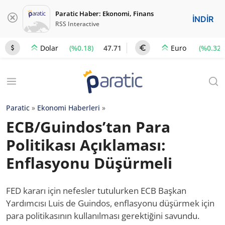
Paratic Haber: Ekonomi, Finans
İNDİR
RSS Interactive
(%0.18)
47.71
(%0.32)
Dolar
Euro
Paratic
»
Ekonomi Haberleri
»
ECB/Guindos’tan Para
Politikası Açıklaması:
Enflasyonu Düşürmeli
FED kararı için nefesler tutulurken ECB Başkan
Yardımcısı Luis de Guindos, enflasyonu düşürmek için
para politikasının kullanılması gerektiğini savundu.