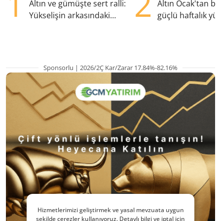
1
2
Altın ve gümüşte sert ralli:
Altın Ocak'tan b
Yükselişin arkasındaki
güçlü haftalık yük
kritik etkenler
hazırlanıyor
Sponsorlu | 2026/2Ç Kar/Zarar 17.84%-82.16%
Hizmetlerimizi geliştirmek ve yasal mevzuata uygun
şekilde çerezler kullanıyoruz. Detaylı bilgi ve iptal için