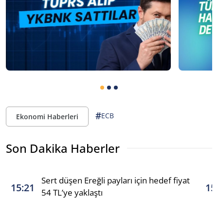
#
ECB
Ekonomi Haberleri
Son Dakika Haberler
Sert düşen Ereğli payları için hedef fiyat
15:21
15
54 TL’ye yaklaştı