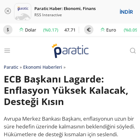
Paratic Haber: Ekonomi, Finans
İNDİR
RSS Interactive
(%0.17)
47.71
(%0.09)
Dolar
Euro
Paratic
»
Ekonomi Haberleri
»
ECB Başkanı Lagarde:
Enflasyon Yüksek Kalacak,
Desteği Kısın
Avrupa Merkez Bankası Başkanı, enflasyonun uzun bir
süre hedefin üzerinde kalmasının beklendiğini söyledi.
Hükümetlere de desteği kısmaları için seslendi.