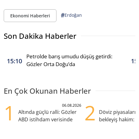
#
Erdoğan
Ekonomi Haberleri
Son Dakika Haberler
Petrolde barış umudu düşüş getirdi:
15:10
15
Gözler Orta Doğu’da
En Çok Okunan Haberler
1
2
06.08.2026
Altında güçlü ralli: Gözler
Döviz piyasaları
ABD istihdam verisinde
bekleyiş hakim: Y
pozisyondan kaçı