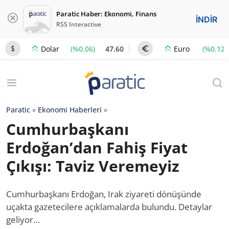
Paratic Haber: Ekonomi, Finans
İNDİR
RSS Interactive
(%0.06)
47.60
(%0.12)
Dolar
Euro
Paratic
»
Ekonomi Haberleri
»
Cumhurbaşkanı
Erdoğan’dan Fahiş Fiyat
Çıkışı: Taviz Veremeyiz
Cumhurbaşkanı Erdoğan, Irak ziyareti dönüşünde
uçakta gazetecilere açıklamalarda bulundu. Detaylar
geliyor…