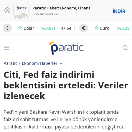
Paratic Haber: Ekonomi, Finans
İNDİR
RSS Interactive
(%0.07)
47.54
(%0.29)
Dolar
Euro
Paratic
»
Ekonomi Haberleri
»
Citi, Fed faiz indirimi
beklentisini erteledi: Veriler
izlenecek
Fed'in yeni Başkanı Kevin Warsh'ın ilk toplantısında
faizleri sabit tutması ve ileriye dönük yönlendirme
politikasını kaldırması, piyasa beklentilerini değiştirdi.