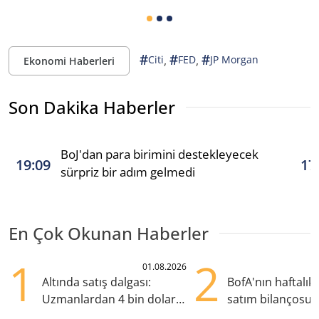
#
#
#
,
,
Citi
FED
JP Morgan
Ekonomi Haberleri
Son Dakika Haberler
BoJ'dan para birimini destekleyecek
19:09
17
sürpriz bir adım gelmedi
En Çok Okunan Haberler
1
2
01.08.2026
Altında satış dalgası:
BofA'nın haftalık 
Uzmanlardan 4 bin dolar
satım bilançosu
uyarısı
öne çıktı, ASELS s