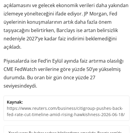
açıklamasını ve gelecek ekonomik verileri daha yakından
izlemeye yönelteceğini ifade ediyor. JP Morgan, Fed
üyelerinin konuşmalarının artık daha fazla önem
taşıyacağını belirtirken, Barclays ise artan belirsizlik
nedeniyle 2027’ye kadar faiz indirimi beklemediğini
açıkladı.
Piyasalarda ise Fed’in Eylül ayında faiz artırma olasılığı
CME FedWatch verilerine göre yüzde 50’ye yükselmiş
durumda. Bu oran bir gün önce yüzde 27
seviyesindeydi.
Kaynak:
https://www.reuters.com/business/citigroup-pushes-back-
fed-rate-cut-timeline-amid-rising-hawkishness-2026-06-18/
Yasal uyarı:
Bu haber sadece bilgilendirme amaçlıdır. Paratic.com’da