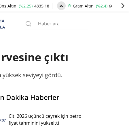
(%2.25)
4335.18
(%2.4)
6648.40
Ons Altın
Gram Altın
HA
ZLA
irvesine çıktı
n yüksek seviyeyi gördü.
n Dakika Haberler
Citi 2026 üçüncü çeyrek için petrol
0:07
fiyat tahminini yükseltti