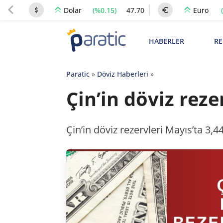
(%0.15)
47.70
Dolar
Euro
HABERLER
RE
Paratic
»
Döviz Haberleri
»
Çin’in döviz reze
Çin’in döviz rezervleri Mayıs’ta 3,