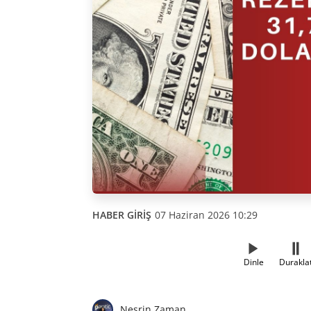
HABER GİRİŞ
07 Haziran 2026 10:29
Dinle
Durakla
Nesrin Zaman