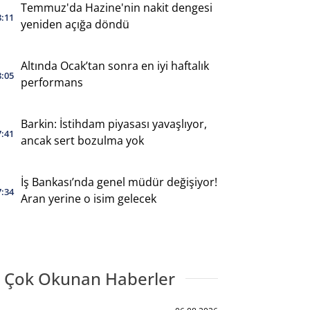
Temmuz'da Hazine'nin nakit dengesi
8:11
yeniden açığa döndü
Altında Ocak’tan sonra en iyi haftalık
8:05
performans
Barkin: İstihdam piyasası yavaşlıyor,
7:41
ancak sert bozulma yok
İş Bankası’nda genel müdür değişiyor!
7:34
Aran yerine o isim gelecek
 Çok Okunan Haberler