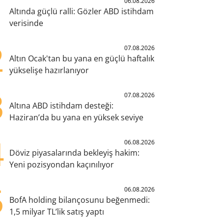
1
06.08.2026
Altında güçlü ralli: Gözler ABD istihdam
verisinde
2
07.08.2026
Altın Ocak'tan bu yana en güçlü haftalık
yükselişe hazırlanıyor
3
07.08.2026
Altına ABD istihdam desteği:
Haziran’da bu yana en yüksek seviye
4
06.08.2026
Döviz piyasalarında bekleyiş hakim:
Yeni pozisyondan kaçınılıyor
5
06.08.2026
BofA holding bilançosunu beğenmedi:
1,5 milyar TL’lik satış yaptı