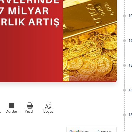
1
1
1
1
t
Durdur
Yazdır
Boyut
1