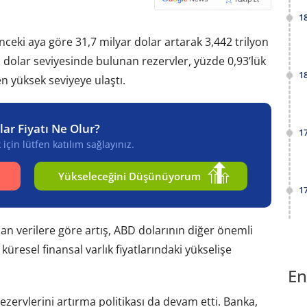
1
önceki aya göre 31,7 milyar dolar artarak 3,442 trilyon
n dolar seviyesinde bulunan rezervler, yüzde 0,93’lük
1
n yüksek seviyeye ulaştı.
lar Fiyatı Ne Olur?
1
için lütfen katılım sağlayınız.
Yükseleceğini Düşünüyorum
1
nan verilere göre artış, ABD dolarının diğer önemli
üresel finansal varlık fiyatlarındaki yükselişe
En
ezervlerini artırma politikası da devam etti. Banka,