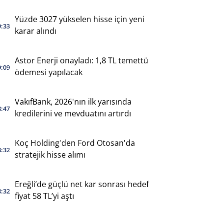
Yüzde 3027 yükselen hisse için yeni
9:33
karar alındı
Astor Enerji onayladı: 1,8 TL temettü
9:09
ödemesi yapılacak
VakıfBank, 2026'nın ilk yarısında
8:47
kredilerini ve mevduatını artırdı
Koç Holding'den Ford Otosan'da
8:32
stratejik hisse alımı
Ereğli’de güçlü net kar sonrası hedef
8:32
fiyat 58 TL’yi aştı