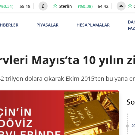
(%0.31)
55.18
(%0.38)
64.42
Sterlin
DA
HBERLER
PİYASALAR
HESAPLAMALAR
FA
rvleri Mayıs’ta 10 yılın z
442 trilyon dolara çıkarak Ekim 2015’ten bu yana e
So
2