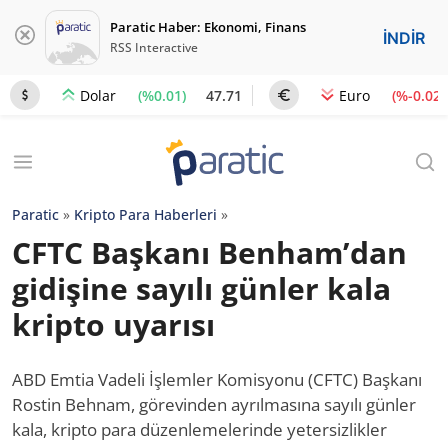
Paratic Haber: Ekonomi, Finans
İNDİR
RSS Interactive
(%0.01)
47.71
(%-0.02)
Dolar
Euro
Paratic
»
Kripto Para Haberleri
»
CFTC Başkanı Benham’dan
gidişine sayılı günler kala
kripto uyarısı
ABD Emtia Vadeli İşlemler Komisyonu (CFTC) Başkanı
Rostin Behnam, görevinden ayrılmasına sayılı günler
kala, kripto para düzenlemelerinde yetersizlikler