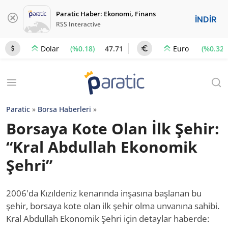
Paratic Haber: Ekonomi, Finans
İNDİR
RSS Interactive
(%0.18)
47.71
(%0.32)
Dolar
Euro
Paratic
»
Borsa Haberleri
»
Borsaya Kote Olan İlk Şehir:
“Kral Abdullah Ekonomik
Şehri”
2006'da Kızıldeniz kenarında inşasına başlanan bu
şehir, borsaya kote olan ilk şehir olma unvanına sahibi.
Kral Abdullah Ekonomik Şehri için detaylar haberde: