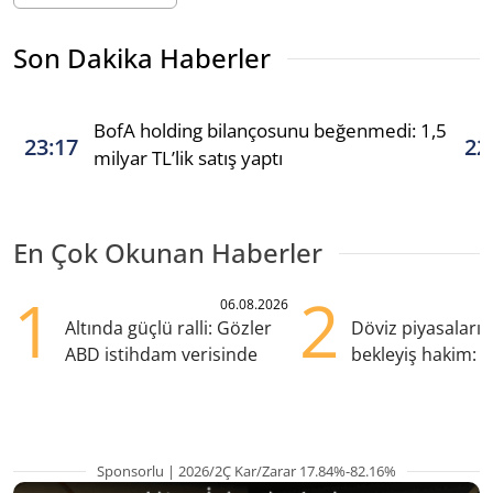
Son Dakika Haberler
BofA holding bilançosunu beğenmedi: 1,5
23:17
22
milyar TL’lik satış yaptı
En Çok Okunan Haberler
1
2
06.08.2026
Altında güçlü ralli: Gözler
Döviz piyasaları
ABD istihdam verisinde
bekleyiş hakim: Y
pozisyondan kaçı
Sponsorlu | 2026/2Ç Kar/Zarar 17.84%-82.16%