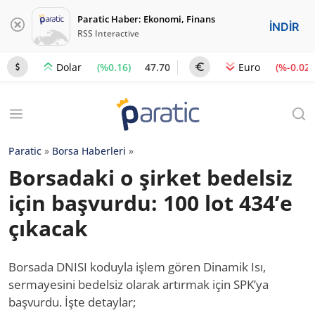
Paratic Haber: Ekonomi, Finans
İNDİR
RSS Interactive
(%0.16)
47.70
(%-0.02)
Dolar
Euro
Paratic
»
Borsa Haberleri
»
Borsadaki o şirket bedelsiz
için başvurdu: 100 lot 434’e
çıkacak
Borsada DNISI koduyla işlem gören Dinamik Isı,
sermayesini bedelsiz olarak artırmak için SPK’ya
başvurdu. İşte detaylar;