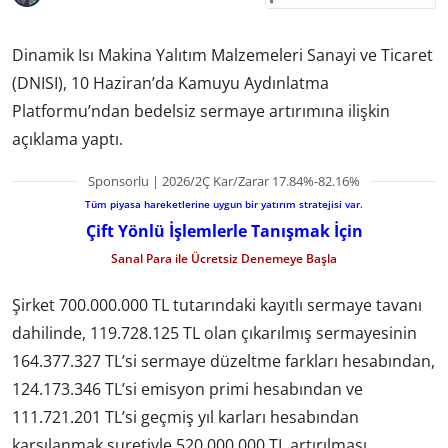
Dinamik Isı Makina Yalıtım Malzemeleri Sanayi ve Ticaret
(DNISI), 10 Haziran’da Kamuyu Aydınlatma
Platformu’ndan bedelsiz sermaye artırımına ilişkin
açıklama yaptı.
Sponsorlu | 2026/2Ç Kar/Zarar 17.84%-82.16%
Tüm piyasa hareketlerine uygun bir yatırım stratejisi var.
Çift Yönlü İşlemlerle Tanışmak İçin
Sanal Para ile Ücretsiz Denemeye Başla
Şirket 700.000.000 TL tutarındaki kayıtlı sermaye tavanı
dahilinde, 119.728.125 TL olan çıkarılmış sermayesinin
164.377.327 TL’si sermaye düzeltme farkları hesabından,
124.173.346 TL’si emisyon primi hesabından ve
111.721.201 TL’si geçmiş yıl karları hesabından
karşılanmak suretiyle 520.000.000 TL artırılması