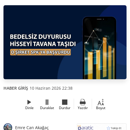
HABER GİRİŞ
10 Haziran 2026 22:38
Dinle
Duraklat
Durdur
Yazdır
Boyut
Emre Can Akağaç