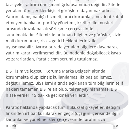
tavsiyeler yatırım danışmanlığı kapsamında değildir. Sitede
yer alan tüm içerikler kişisel görüşlere dayanmaktadır.
Yatırım danışmanlığı hizmeti; aracı kurumlar, mevduat kabul
etmeyen bankalar, portföy yönetim şirketleri ile müşteri
arasında imzalanacak sözleşme çerçevesinde
sunulmaktadır. Sitemizde bulunan bilgiler ve görüşler, sizin
mali durumunuz, risk – getiri beklentileriniz ile
uyuşmayabilir. Ayrıca burada yer alan bilgilere dayanarak,
yatırım kararı verilmemelidir. Bu nedenle doğabilecek kayıp
ve zararlardan, Paratic.com sorumlu tutulamaz.
BİST isim ve logosu "Koruma Marka Belgesi" altında
korunmakta olup izinsiz kullanılamaz, iktibas edilemez,
değiştirilemez. BİST ismi altında açıklanan tüm bilgilerin telif
hakları tamamen BİST'e ait olup, tekrar yayınlanamaz. BİST
hisse verileri 15 dakika gecikmeli verilerdir
Paratic hakkında yapılacak tüm hukuksal şikayetler, iletişim
linkinden irtibat kurularak en geç 3 (üç) gün içerisinde ilgili
kanunlar ve yönetmelikler çerçevesinde tarafımızca
incelenecek, gereken işlemler yapılacak ve avukatımız size