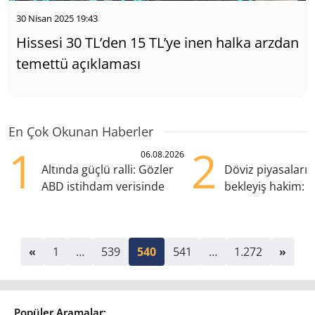
30 Nisan 2025 19:43
Hissesi 30 TL’den 15 TL’ye inen halka arzdan
temettü açıklaması
En Çok Okunan Haberler
1
2
06.08.2026
Altında güçlü ralli: Gözler
Döviz piyasaları
ABD istihdam verisinde
bekleyiş hakim: Y
pozisyondan kaçı
«
1
…
539
540
541
…
1.272
»
Popüler Aramalar: