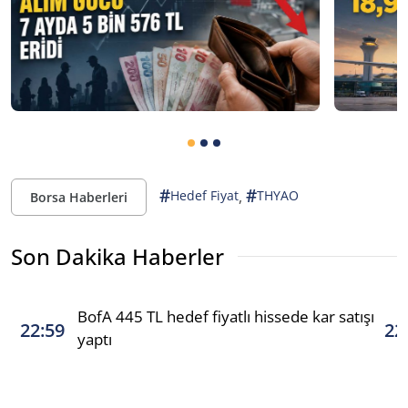
#
#
,
Hedef Fiyat
THYAO
Borsa Haberleri
Son Dakika Haberler
BofA 445 TL hedef fiyatlı hissede kar satışı
22:59
22
yaptı