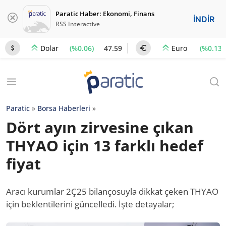
Paratic Haber: Ekonomi, Finans
İNDİR
RSS Interactive
(%0.06)
47.59
(%0.13)
Dolar
Euro
Paratic
»
Borsa Haberleri
»
Dört ayın zirvesine çıkan
THYAO için 13 farklı hedef
fiyat
Aracı kurumlar 2Ç25 bilançosuyla dikkat çeken THYAO
için beklentilerini güncelledi. İşte detayalar;