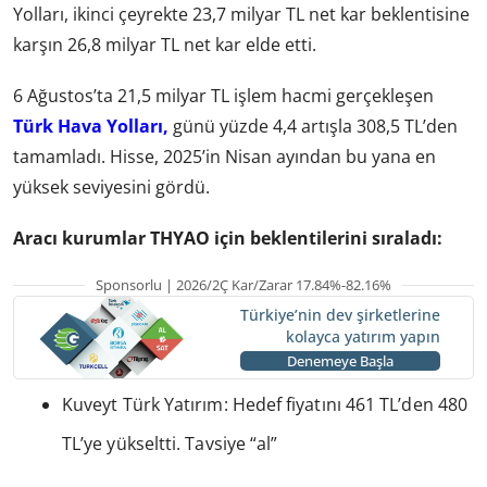
Yolları, ikinci çeyrekte 23,7 milyar TL net kar beklentisine
karşın 26,8 milyar TL net kar elde etti.
6 Ağustos’ta 21,5 milyar TL işlem hacmi gerçekleşen
Türk Hava Yolları,
günü yüzde 4,4 artışla 308,5 TL’den
tamamladı. Hisse, 2025’in Nisan ayından bu yana en
yüksek seviyesini gördü.
Aracı kurumlar THYAO için beklentilerini sıraladı:
Sponsorlu | 2026/2Ç Kar/Zarar 17.84%-82.16%
Türkiye’nin dev şirketlerine
kolayca yatırım yapın
Denemeye Başla
Kuveyt Türk Yatırım: Hedef fiyatını 461 TL’den 480
TL’ye yükseltti. Tavsiye “al”