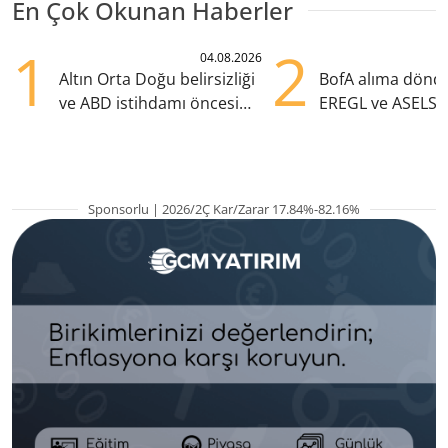
En Çok Okunan Haberler
1
2
04.08.2026
Altın Orta Doğu belirsizliği
BofA alıma dönd
ve ABD istihdamı öncesi
EREGL ve ASELS 
yükselişte
eklendi
Sponsorlu | 2026/2Ç Kar/Zarar 17.84%-82.16%