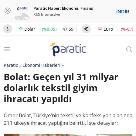
Paratic Haber: Ekonomi, Finans
İNDİR
RSS Interactive
(%0.05)
47.59
(%-0.1)
Dolar
Euro
Paratic
»
Ekonomi Haberleri
»
Bolat: Geçen yıl 31 milyar
dolarlık tekstil giyim
ihracatı yapıldı
Ömer Bolat, Türkiye’nin tekstil ve konfeksiyon alanında
211 ülkeye ihracat yaptığını belirtti. İşte detaylar;