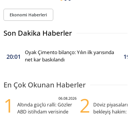
Ekonomi Haberleri
Son Dakika Haberler
Oyak Çimento bilanço: Yılın ilk yarısında
20:01
19
net kar baskılandı
En Çok Okunan Haberler
1
2
06.08.2026
Altında güçlü ralli: Gözler
Döviz piyasaları
ABD istihdam verisinde
bekleyiş hakim: Y
pozisyondan kaçı