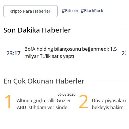
#
#
,
Bitcoin
BlackRock
Kripto Para Haberleri
Son Dakika Haberler
BofA holding bilançosunu beğenmedi: 1,5
23:17
22
milyar TL’lik satış yaptı
En Çok Okunan Haberler
1
2
06.08.2026
Altında güçlü ralli: Gözler
Döviz piyasaları
ABD istihdam verisinde
bekleyiş hakim: Y
pozisyondan kaçı