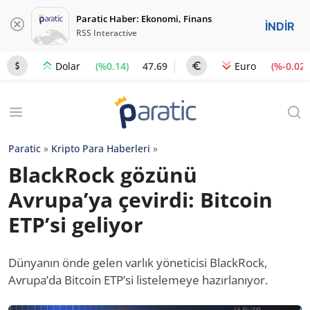
Paratic Haber: Ekonomi, Finans
İNDİR
RSS Interactive
(%0.14)
47.69
(%-0.02)
Dolar
Euro
Paratic
»
Kripto Para Haberleri
»
BlackRock gözünü
Avrupa’ya çevirdi: Bitcoin
ETP’si geliyor
Dünyanın önde gelen varlık yöneticisi BlackRock,
Avrupa’da Bitcoin ETP’si listelemeye hazırlanıyor.