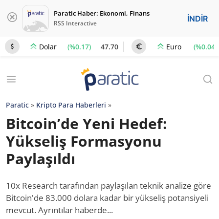
Paratic Haber: Ekonomi, Finans
İNDİR
RSS Interactive
(%0.17)
47.70
(%0.04)
Dolar
Euro
Paratic
»
Kripto Para Haberleri
»
Bitcoin’de Yeni Hedef:
Yükseliş Formasyonu
Paylaşıldı
10x Research tarafından paylaşılan teknik analize göre
Bitcoin'de 83.000 dolara kadar bir yükseliş potansiyeli
mevcut. Ayrıntılar haberde...