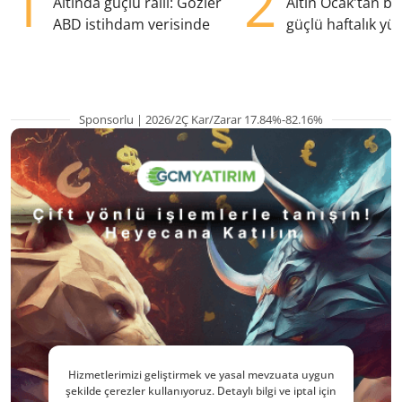
1
2
Altında güçlü ralli: Gözler
Altın Ocak'tan b
ABD istihdam verisinde
güçlü haftalık yük
hazırlanıyor
Sponsorlu | 2026/2Ç Kar/Zarar 17.84%-82.16%
Hizmetlerimizi geliştirmek ve yasal mevzuata uygun
şekilde çerezler kullanıyoruz. Detaylı bilgi ve iptal için