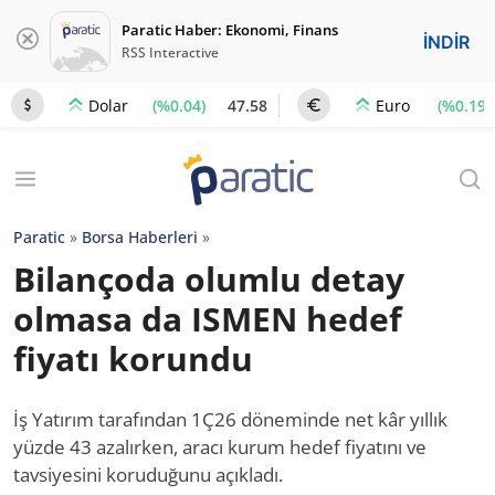
Paratic Haber: Ekonomi, Finans
İNDİR
RSS Interactive
(%0.04)
47.58
(%0.19)
Dolar
Euro
Paratic
»
Borsa Haberleri
»
Bilançoda olumlu detay
olmasa da ISMEN hedef
fiyatı korundu
İş Yatırım tarafından 1Ç26 döneminde net kâr yıllık
yüzde 43 azalırken, aracı kurum hedef fiyatını ve
tavsiyesini koruduğunu açıkladı.