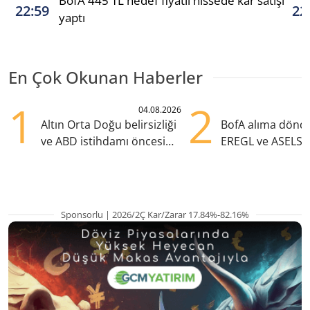
BofA 445 TL hedef fiyatlı hissede kar satışı
22:59
22
yaptı
En Çok Okunan Haberler
1
2
04.08.2026
Altın Orta Doğu belirsizliği
BofA alıma dönd
ve ABD istihdamı öncesi
EREGL ve ASELS 
yükselişte
eklendi
Sponsorlu | 2026/2Ç Kar/Zarar 17.84%-82.16%