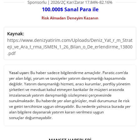
Sponsorlu | 2026/2Ç Kar/Zarar 17.84%-82.16%
100.000$ Sanal Para ile
Risk Almadan Deneyim Kazanın
Kaynak:
https://www.denizyatirim.com/Uploads/Deniz_Yat_r_m_Strat
eji_ve_Ara_t_rma_ISMEN_1_26_Bilan_o_De_erlendirme_13800
.pdf
Yasal uyarı:
Bu haber sadece bilgilendirme amaçlıdır. Paratic.com’da
yer alan bilgi, yorum ve tavsiyeler yatırım danışmanlığı kapsamında
değildir. Yatırım danışmanlığı hizmeti, aracı kurumlar, portföy yönetim
şirketleri ve mevduat kabul etmeyen bankalar ile müşteri arasında
imzalanacak yatırım danışmanlığı sözleşmesi çerçevesinde
sunulmaktadır. Bu haberde yer alan görüşler, mali durumunuz ile risk
ve getiri tercihinize uygun olmayabilir. Bu nedenle yalnızca burada yer
alan bilgilere dayanarak yatırım kararı verilmesi uygun
sonuçlar doğurmayabilir.