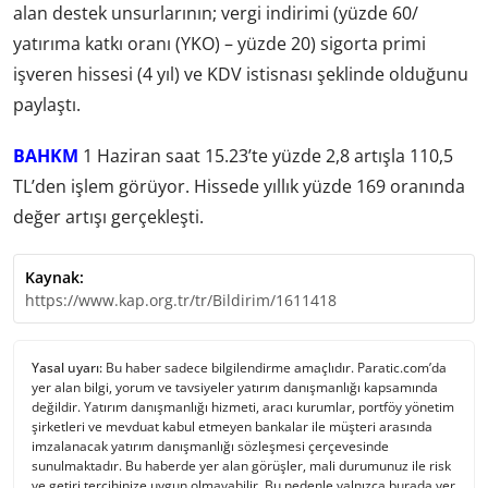
alan destek unsurlarının; vergi indirimi (yüzde 60/
yatırıma katkı oranı (YKO) – yüzde 20) sigorta primi
işveren hissesi (4 yıl) ve KDV istisnası şeklinde olduğunu
paylaştı.
BAHKM
1 Haziran saat 15.23’te yüzde 2,8 artışla 110,5
TL’den işlem görüyor. Hissede yıllık yüzde 169 oranında
değer artışı gerçekleşti.
Kaynak:
https://www.kap.org.tr/tr/Bildirim/1611418
Yasal uyarı:
Bu haber sadece bilgilendirme amaçlıdır. Paratic.com’da
yer alan bilgi, yorum ve tavsiyeler yatırım danışmanlığı kapsamında
değildir. Yatırım danışmanlığı hizmeti, aracı kurumlar, portföy yönetim
şirketleri ve mevduat kabul etmeyen bankalar ile müşteri arasında
imzalanacak yatırım danışmanlığı sözleşmesi çerçevesinde
sunulmaktadır. Bu haberde yer alan görüşler, mali durumunuz ile risk
ve getiri tercihinize uygun olmayabilir. Bu nedenle yalnızca burada yer