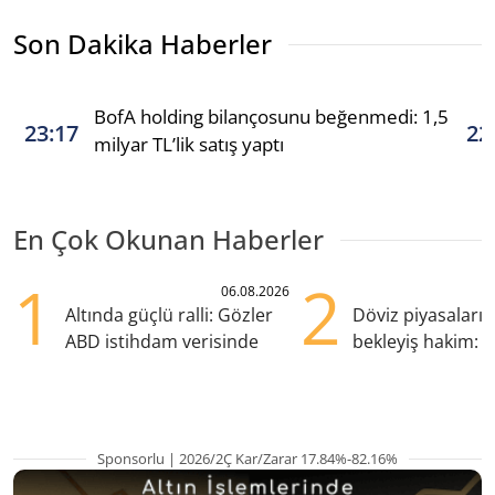
Son Dakika Haberler
BofA holding bilançosunu beğenmedi: 1,5
23:17
22
milyar TL’lik satış yaptı
En Çok Okunan Haberler
1
2
06.08.2026
Altında güçlü ralli: Gözler
Döviz piyasaları
ABD istihdam verisinde
bekleyiş hakim: Y
pozisyondan kaçı
Sponsorlu | 2026/2Ç Kar/Zarar 17.84%-82.16%