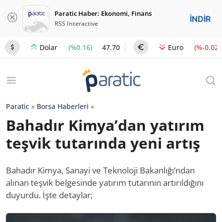
Paratic Haber: Ekonomi, Finans
İNDİR
RSS Interactive
(%0.16)
47.70
(%-0.02)
Dolar
Euro
Paratic
»
Borsa Haberleri
»
Bahadır Kimya’dan yatırım
teşvik tutarında yeni artış
Bahadır Kimya, Sanayi ve Teknoloji Bakanlığı’ndan
alınan teşvik belgesinde yatırım tutarının artırıldığını
duyurdu. İşte detaylar;