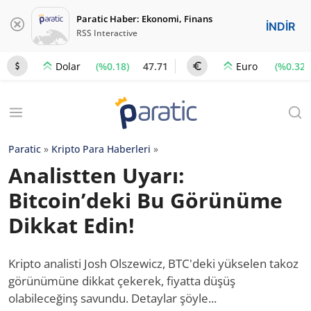
Paratic Haber: Ekonomi, Finans
İNDİR
RSS Interactive
(%0.18)
47.71
(%0.32)
Dolar
Euro
Paratic
»
Kripto Para Haberleri
»
Analistten Uyarı:
Bitcoin’deki Bu Görünüme
Dikkat Edin!
Kripto analisti Josh Olszewicz, BTC'deki yükselen takoz
görünümüne dikkat çekerek, fiyatta düşüş
olabileceğinş savundu. Detaylar şöyle...