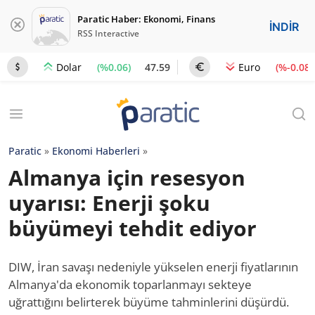
Paratic Haber: Ekonomi, Finans
İNDİR
RSS Interactive
(%0.06)
47.59
(%-0.08)
Dolar
Euro
Paratic
»
Ekonomi Haberleri
»
Almanya için resesyon
uyarısı: Enerji şoku
büyümeyi tehdit ediyor
DIW, İran savaşı nedeniyle yükselen enerji fiyatlarının
Almanya'da ekonomik toparlanmayı sekteye
uğrattığını belirterek büyüme tahminlerini düşürdü.