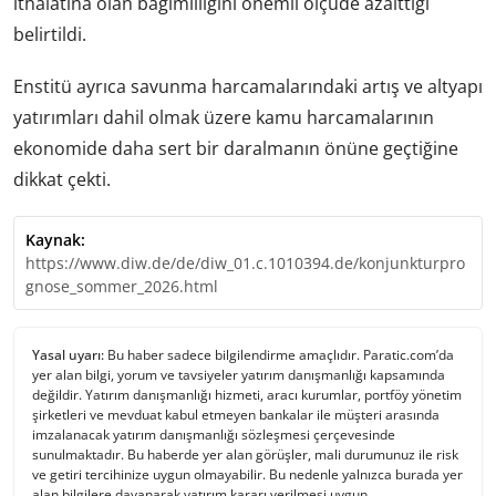
ithalatına olan bağımlılığını önemli ölçüde azalttığı
belirtildi.
Enstitü ayrıca savunma harcamalarındaki artış ve altyapı
yatırımları dahil olmak üzere kamu harcamalarının
ekonomide daha sert bir daralmanın önüne geçtiğine
dikkat çekti.
Kaynak:
https://www.diw.de/de/diw_01.c.1010394.de/konjunkturpro
gnose_sommer_2026.html
Yasal uyarı:
Bu haber sadece bilgilendirme amaçlıdır. Paratic.com’da
yer alan bilgi, yorum ve tavsiyeler yatırım danışmanlığı kapsamında
değildir. Yatırım danışmanlığı hizmeti, aracı kurumlar, portföy yönetim
şirketleri ve mevduat kabul etmeyen bankalar ile müşteri arasında
imzalanacak yatırım danışmanlığı sözleşmesi çerçevesinde
sunulmaktadır. Bu haberde yer alan görüşler, mali durumunuz ile risk
ve getiri tercihinize uygun olmayabilir. Bu nedenle yalnızca burada yer
alan bilgilere dayanarak yatırım kararı verilmesi uygun