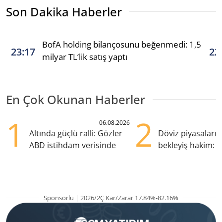
Son Dakika Haberler
BofA holding bilançosunu beğenmedi: 1,5
23:17
22
milyar TL’lik satış yaptı
En Çok Okunan Haberler
1
2
06.08.2026
Altında güçlü ralli: Gözler
Döviz piyasaları
ABD istihdam verisinde
bekleyiş hakim: Y
pozisyondan kaçı
Sponsorlu | 2026/2Ç Kar/Zarar 17.84%-82.16%