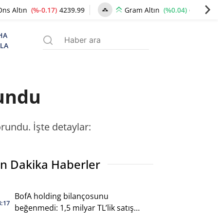
(%-0.17)
4239.99
(%0.04)
6495.36
Ons Altın
Gram Altın
HA
ZLA
rundu
orundu. İşte detaylar:
n Dakika Haberler
BofA holding bilançosunu
3:17
beğenmedi: 1,5 milyar TL’lik satış