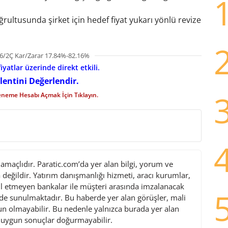
ultusunda şirket için hedef fiyat yukarı yönlü revize
6/2Ç Kar/Zarar 17.84%-82.16%
iyatlar üzerinde direkt etkili.
lentini Değerlendir.
eneme Hesabı Açmak İçin Tıklayın.
maçlıdır. Paratic.com’da yer alan bilgi, yorum ve
değildir. Yatırım danışmanlığı hizmeti, aracı kurumlar,
l etmeyen bankalar ile müşteri arasında imzalanacak
de sunulmaktadır. Bu haberde yer alan görüşler, mali
gun olmayabilir. Bu nedenle yalnızca burada yer alan
i uygun sonuçlar doğurmayabilir.