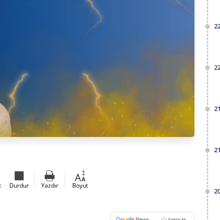
2
2
2
2
t
Durdur
Yazdır
Boyut
2