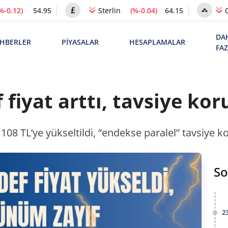
%-0.12)
54.95
(%-0.04)
64.15
Sterlin
DA
HBERLER
PİYASALAR
HESAPLAMALAR
FA
 fiyat arttı, tavsiye ko
 108 TL’ye yükseltildi, “endekse paralel” tavsiye k
So
2