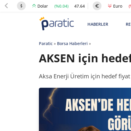
(%0.04)
47.64
(
Dolar
Euro
HABERLER
RE
Paratic
»
Borsa Haberleri
»
AKSEN için hedef
Aksa Enerji Üretim için hedef fiyat