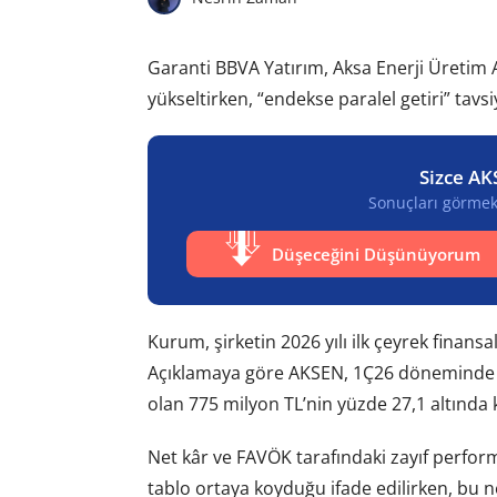
Garanti BBVA Yatırım, Aksa Enerji Üretim A.
yükseltirken, “endekse paralel getiri” tavs
Sizce AK
Sonuçları görmek 
Düşeceğini Düşünüyorum
Kurum, şirketin 2026 yılı ilk çeyrek finansa
Açıklamaya göre AKSEN, 1Ç26 döneminde 56
olan 775 milyon TL’nin yüzde 27,1 altında k
Net kâr ve FAVÖK tarafındaki zayıf perfo
tablo ortaya koyduğu ifade edilirken, bu n