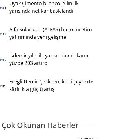
Oyak Çimento bilanço: Yılın ilk
0:01
yarısında net kar baskılandı
Alfa Solar'dan (ALFAS) hücre üretim
9:37
yatırımında yeni gelişme
İsdemir yılın ilk yarısında net karını
9:02
yüzde 203 artırdı
Ereğli Demir Çelik'ten ikinci çeyrekte
8:45
kârlılıkta güçlü artış
 Çok Okunan Haberler