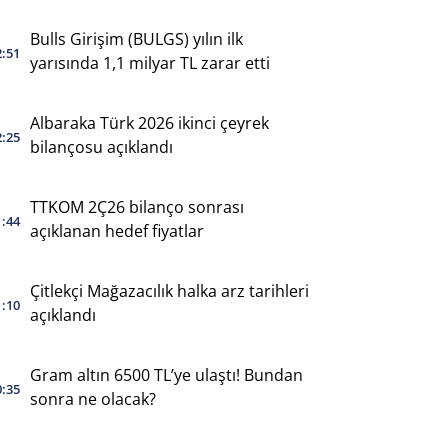
yaptı
Bulls Girişim (BULGS) yılın ilk
2:51
yarısında 1,1 milyar TL zarar etti
Albaraka Türk 2026 ikinci çeyrek
2:25
bilançosu açıklandı
TTKOM 2Ç26 bilanço sonrası
1:44
açıklanan hedef fiyatlar
Çitlekçi Mağazacılık halka arz tarihleri
1:10
açıklandı
Gram altın 6500 TL’ye ulaştı! Bundan
0:35
sonra ne olacak?