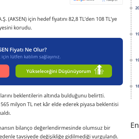
2
Ş. (AKSEN) için hedef fiyatını 82,8 TL’den 108 TL’ye
iyesini korudu.
1
SEN Fiyatı Ne Olur?
için lütfen katılım sağlayınız.
1
Yükseleceğini Düşünüyorum
1
llarını beklentilerin altında bulduğunu belirtti.
5 milyon TL net kâr elde ederek piyasa beklentisi
aldı.
En
rmansın bilanço değerlendirmesinde olumsuz bir
edenle tavsiyede değişikliğe gidilmediği vurgulandı.