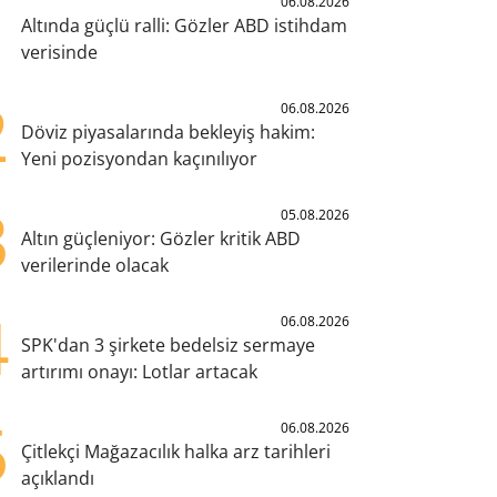
1
06.08.2026
Altında güçlü ralli: Gözler ABD istihdam
verisinde
2
06.08.2026
Döviz piyasalarında bekleyiş hakim:
Yeni pozisyondan kaçınılıyor
3
05.08.2026
Altın güçleniyor: Gözler kritik ABD
verilerinde olacak
4
06.08.2026
SPK'dan 3 şirkete bedelsiz sermaye
artırımı onayı: Lotlar artacak
5
06.08.2026
Çitlekçi Mağazacılık halka arz tarihleri
açıklandı