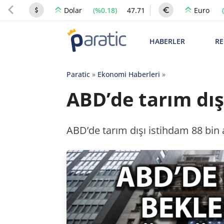
(%0.18)
47.71
Dolar
Euro
HABERLER
RE
Paratic
»
Ekonomi Haberleri
»
ABD’de tarım dış
ABD’de tarım dışı istihdam 88 bin a