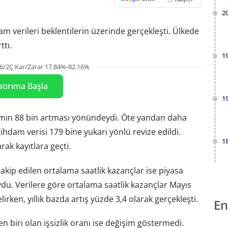
2
dam verileri beklentilerin üzerinde gerçekleşti. Ülkede
ttı.
1
6/2Ç Kar/Zarar 17.84%-82.16%
atırıma Başla
1
damın 88 bin artması yönündeydi. Öte yandan daha
ihdam verisi 179 bine yukarı yönlü revize edildi.
1
rak kayıtlara geçti.
ip edilen ortalama saatlik kazançlar ise piyasa
ydu. Verilere göre ortalama saatlik kazançlar Mayıs
irken, yıllık bazda artış yüzde 3,4 olarak gerçekleşti.
En
n biri olan işsizlik oranı ise değişim göstermedi.