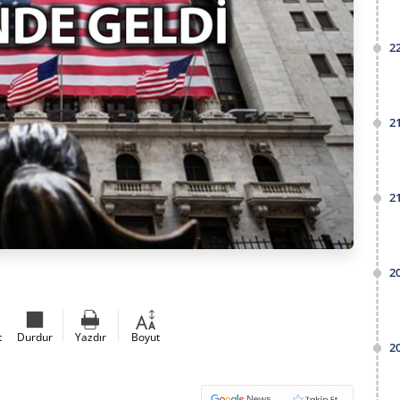
2
2
2
2
t
Durdur
Yazdır
Boyut
2