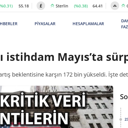
(%0.31)
55.18
(%0.38)
64.41
Sterlin
DA
HBERLER
PİYASALAR
HESAPLAMALAR
FA
ı istihdam Mayıs’ta sürpr
rtış beklentisine karşın 172 bin yükseldi. İşte det
So
2