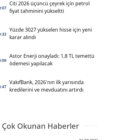
Citi 2026 üçüncü çeyrek için petrol
0:07
fiyat tahminini yükseltti
Yüzde 3027 yükselen hisse için yeni
9:33
karar alındı
Astor Enerji onayladı: 1,8 TL temettü
9:09
ödemesi yapılacak
VakıfBank, 2026'nın ilk yarısında
8:47
kredilerini ve mevduatını artırdı
 Çok Okunan Haberler