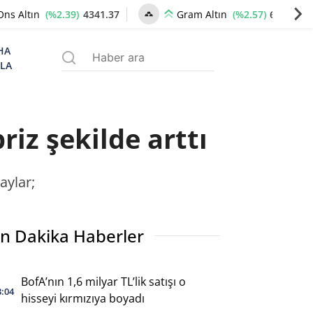
(%2.39)
4341.37
(%2.57)
6659.77
Ons Altın
Gram Altın
HA
ZLA
iz şekilde arttı
aylar;
n Dakika Haberler
BofA’nın 1,6 milyar TL’lik satışı o
3:04
hisseyi kırmızıya boyadı