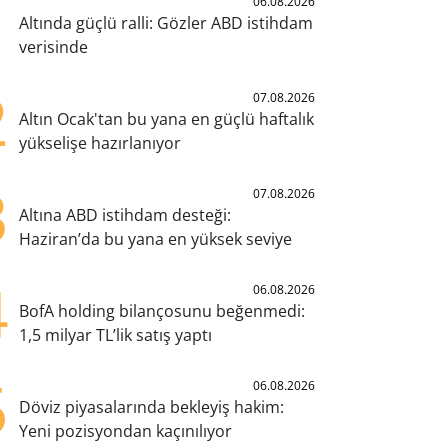
1
06.08.2026
Altında güçlü ralli: Gözler ABD istihdam
verisinde
2
07.08.2026
Altın Ocak'tan bu yana en güçlü haftalık
yükselişe hazırlanıyor
3
07.08.2026
Altına ABD istihdam desteği:
Haziran’da bu yana en yüksek seviye
4
06.08.2026
BofA holding bilançosunu beğenmedi:
1,5 milyar TL’lik satış yaptı
5
06.08.2026
Döviz piyasalarında bekleyiş hakim:
Yeni pozisyondan kaçınılıyor