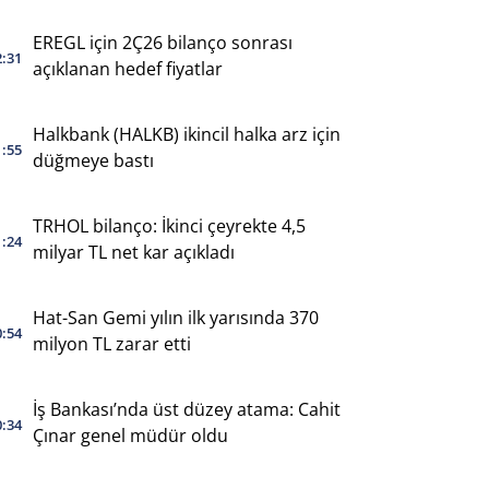
EREGL için 2Ç26 bilanço sonrası
2:31
açıklanan hedef fiyatlar
Halkbank (HALKB) ikincil halka arz için
1:55
düğmeye bastı
TRHOL bilanço: İkinci çeyrekte 4,5
1:24
milyar TL net kar açıkladı
Hat-San Gemi yılın ilk yarısında 370
0:54
milyon TL zarar etti
İş Bankası’nda üst düzey atama: Cahit
0:34
Çınar genel müdür oldu