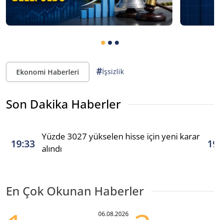
#
İşsizlik
Ekonomi Haberleri
Son Dakika Haberler
Yüzde 3027 yükselen hisse için yeni karar
19:33
19
alındı
En Çok Okunan Haberler
06.08.2026