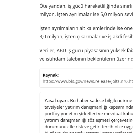
Öte yandan, iş gücü hareketliliğinde sınırl
milyon, işten ayrılmalar ise 5,0 milyon sevi
İşten ayrılmaların alt kalemlerinde ise ön
3,0 milyon, işten çıkarmalar ve iş akdi fesi
Veriler, ABD iş gücü piyasasının yüksek f
ve istihdam talebinin beklentilerin üzerinde
Kaynak:
https://www.bls.gov/news.release/jolts.nr0.h
Yasal uyarı:
Bu haber sadece bilgilendirme a
tavsiyeler yatırım danışmanlığı kapsamında 
portföy yönetim şirketleri ve mevduat kabu
yatırım danışmanlığı sözleşmesi çerçevesin
durumunuz ile risk ve getiri tercihinize uy