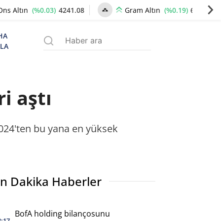
(%0.03)
4241.08
(%0.19)
6504.78
Ons Altın
Gram Altın
HA
ZLA
i aştı
2024'ten bu yana en yüksek
n Dakika Haberler
BofA holding bilançosunu
3:17