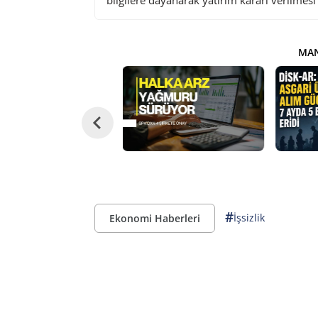
bilgilere dayanarak yatırım kararı verilmes
MAN
#
İşsizlik
Ekonomi Haberleri