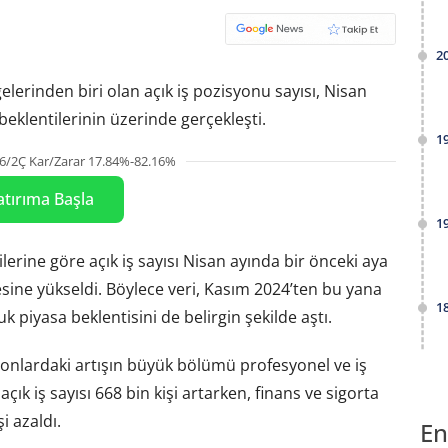
2
lerinden biri olan açık iş pozisyonu sayısı, Nisan
beklentilerinin üzerinde gerçekleşti.
1
6/2Ç Kar/Zarar 17.84%-82.16%
atırıma Başla
1
ilerine göre açık iş sayısı Nisan ayında bir önceki aya
esine yükseldi. Böylece veri, Kasım 2024’ten bu yana
1
k piyasa beklentisini de belirgin şekilde aştı.
yonlardaki artışın büyük bölümü profesyonel ve iş
ık iş sayısı 668 bin kişi artarken, finans ve sigorta
i azaldı.
En