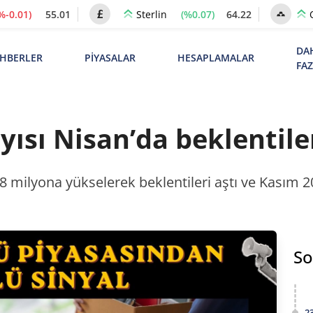
%-0.01)
55.01
(%0.07)
64.22
Sterlin
DA
HBERLER
PİYASALAR
HESAPLAMALAR
FA
yısı Nisan’da beklentiler
18 milyona yükselerek beklentileri aştı ve Kasım 
So
2