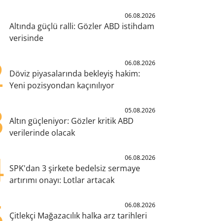
1
06.08.2026
Altında güçlü ralli: Gözler ABD istihdam
verisinde
2
06.08.2026
Döviz piyasalarında bekleyiş hakim:
Yeni pozisyondan kaçınılıyor
3
05.08.2026
Altın güçleniyor: Gözler kritik ABD
verilerinde olacak
4
06.08.2026
SPK'dan 3 şirkete bedelsiz sermaye
artırımı onayı: Lotlar artacak
5
06.08.2026
Çitlekçi Mağazacılık halka arz tarihleri