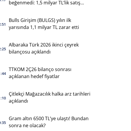
beğenmedi: 1,5 milyar TL’lik satış
yaptı
Bulls Girişim (BULGS) yılın ilk
2:51
yarısında 1,1 milyar TL zarar etti
Albaraka Türk 2026 ikinci çeyrek
2:25
bilançosu açıklandı
TTKOM 2Ç26 bilanço sonrası
1:44
açıklanan hedef fiyatlar
Çitlekçi Mağazacılık halka arz tarihleri
1:10
açıklandı
Gram altın 6500 TL’ye ulaştı! Bundan
0:35
sonra ne olacak?