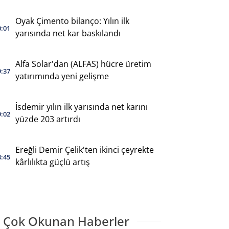
Oyak Çimento bilanço: Yılın ilk
0:01
yarısında net kar baskılandı
Alfa Solar'dan (ALFAS) hücre üretim
9:37
yatırımında yeni gelişme
İsdemir yılın ilk yarısında net karını
9:02
yüzde 203 artırdı
Ereğli Demir Çelik'ten ikinci çeyrekte
8:45
kârlılıkta güçlü artış
 Çok Okunan Haberler