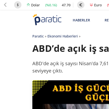
(%0.16)
47.70
(
Dolar
Euro
HABERLER
RE
Paratic
»
Ekonomi Haberleri
»
ABD’de açık iş sa
ABD'de açık iş sayısı Nisan'da 7,6
seviyeye çıktı.