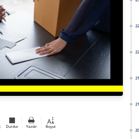
2
2
2
2
t
Durdur
Yazdır
Boyut
2