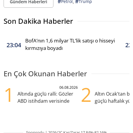
#
#
,
Petrol
Trump
Gündem Haberleri
Son Dakika Haberler
BofA’nın 1,6 milyar TL’lik satışı o hisseyi
23:04
22
kırmızıya boyadı
En Çok Okunan Haberler
1
2
06.08.2026
Altında güçlü ralli: Gözler
Altın Ocak'tan b
ABD istihdam verisinde
güçlü haftalık yük
hazırlanıyor
Sponsorlu | 2026/2Ç Kar/Zarar 17.84%-82.16%