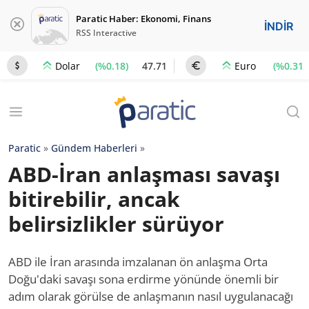
Paratic Haber: Ekonomi, Finans
İNDİR
RSS Interactive
(%0.18)
47.71
(%0.31)
Dolar
Euro
Paratic
»
Gündem Haberleri
»
ABD-İran anlaşması savaşı
bitirebilir, ancak
belirsizlikler sürüyor
ABD ile İran arasında imzalanan ön anlaşma Orta
Doğu'daki savaşı sona erdirme yönünde önemli bir
adım olarak görülse de anlaşmanın nasıl uygulanacağı