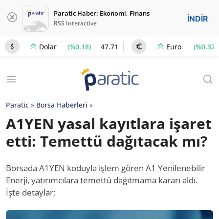
Paratic Haber: Ekonomi, Finans
İNDİR
RSS Interactive
(%0.18)
47.71
(%0.32)
Dolar
Euro
Paratic
»
Borsa Haberleri
»
A1YEN yasal kayıtlara işaret
etti: Temettü dağıtacak mı?
Borsada A1YEN koduyla işlem gören A1 Yenilenebilir
Enerji, yatırımcılara temettü dağıtmama kararı aldı.
İşte detaylar;