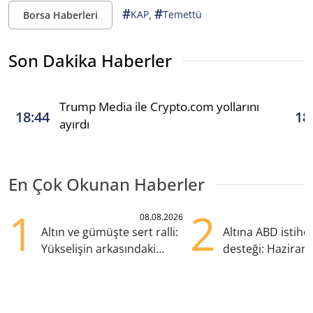
#
#
,
KAP
Temettü
Borsa Haberleri
Son Dakika Haberler
Trump Media ile Crypto.com yollarını
18:44
18
ayırdı
En Çok Okunan Haberler
1
2
08.08.2026
Altın ve gümüşte sert ralli:
Altına ABD istih
Yükselişin arkasındaki
desteği: Haziran
kritik etkenler
yana en yüksek s