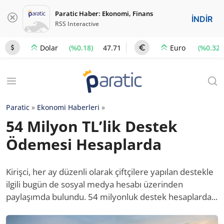
Paratic Haber: Ekonomi, Finans
İNDİR
RSS Interactive
(%0.18)
47.71
(%0.32)
Dolar
Euro
Paratic
»
Ekonomi Haberleri
»
54 Milyon TL’lik Destek
Ödemesi Hesaplarda
Kirişci, her ay düzenli olarak çiftçilere yapılan destekle
ilgili bugün de sosyal medya hesabı üzerinden
paylaşımda bulundu. 54 milyonluk destek hesaplarda...