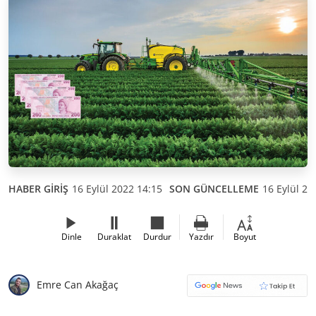
HABER GİRİŞ
16 Eylül 2022 14:15
SON GÜNCELLEME
16 Eylül 20
Dinle
Duraklat
Durdur
Yazdır
Boyut
Emre Can Akağaç