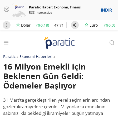
Paratic Haber: Ekonomi, Finans
İNDİR
RSS Interactive
(%0.18)
47.71
(%0.32)
Dolar
Euro
Paratic
»
Ekonomi Haberleri
»
16 Milyon Emekli için
Beklenen Gün Geldi:
Ödemeler Başlıyor
31 Mart’ta gerçekleştirilen yerel seçimlerin ardından
gözler ikramiyelere çevrildi. Milyonlarca emeklinin
sabırsızlıkla beklediği ikramiyeler bugün yatmaya