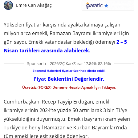
Emre Can Akağaç
Yükselen fiyatlar karşısında ayakta kalmaya çalışan
milyonlarca emekli, Ramazan Bayramı ikramiyeleri için
gün saydı. Emekli vatandaşlar beklediği ödemeyi
2 – 5
Nisan tarihleri arasında alabilecek.
Sponsorlu | 2026/2Ç Kar/Zarar 17.84%-82.16%
Ekonomi Haberleri fiyatlar üzerinde direkt etkili.
Fiyat Beklentini Değerlendir.
Ücretsiz (FOREX) Deneme Hesabı Açmak İçin Tıklayın.
Cumhurbaşkanı Recep Tayyip Erdoğan, emekli
ikramiyelerinin 2024’te yüzde 50 artırılarak 3 bin TL’ye
yükseltildiğini duyurmuştu. Emekli bayram ikramiyeleri
Türkiye’de her yıl Ramazan ve Kurban Bayramları’nda
tüm emeklilere eşit şekilde ödeniyor.