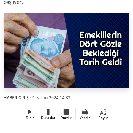
başlıyor.
HABER GİRİŞ
01 Nisan 2024 14:33
Dinle
Duraklat
Durdur
Yazdır
Boyut