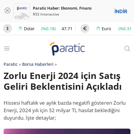
Paratic Haber: Ekonomi, Finans
İNDİR
RSS Interactive
(%0.18)
47.71
(%0.31)
Dolar
Euro
Paratic
»
Borsa Haberleri
»
Zorlu Enerji 2024 için Satış
Geliri Beklentisini Açıkladı
Hissesi haftalık ve aylık bazda negatifi gösteren Zorlu
Enerji, 2024 yılı için 32 milyar TL hasılat beklediğini
duyurdu. İşte detaylar;