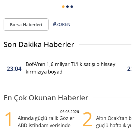
#
ZOREN
Borsa Haberleri
Son Dakika Haberler
BofA’nın 1,6 milyar TL’lik satışı o hisseyi
23:04
22
kırmızıya boyadı
En Çok Okunan Haberler
1
2
06.08.2026
Altında güçlü ralli: Gözler
Altın Ocak'tan b
ABD istihdam verisinde
güçlü haftalık yük
hazırlanıyor