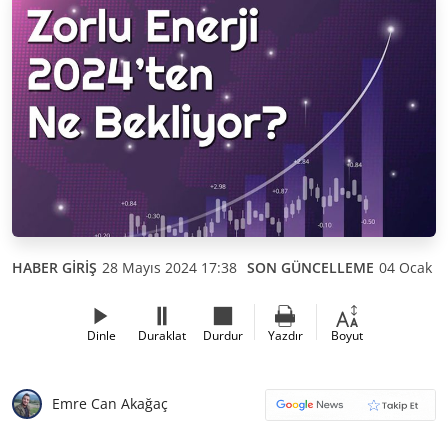
HABER GİRİŞ
28 Mayıs 2024 17:38
SON GÜNCELLEME
04 Ocak 2
Dinle
Duraklat
Durdur
Yazdır
Boyut
Emre Can Akağaç