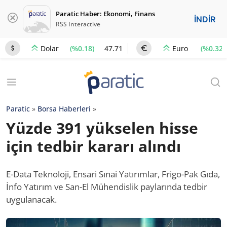
Paratic Haber: Ekonomi, Finans
İNDİR
RSS Interactive
(%0.18)
47.71
(%0.32)
Dolar
Euro
Paratic
»
Borsa Haberleri
»
Yüzde 391 yükselen hisse
için tedbir kararı alındı
E-Data Teknoloji, Ensari Sınai Yatırımlar, Frigo-Pak Gıda,
İnfo Yatırım ve San-El Mühendislik paylarında tedbir
uygulanacak.