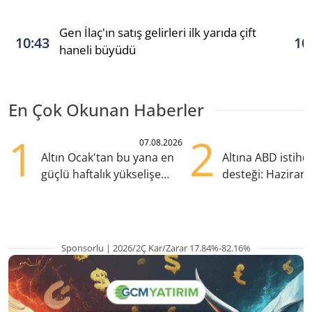
Gen İlaç'ın satış gelirleri ilk yarıda çift
10:43
10
haneli büyüdü
En Çok Okunan Haberler
1
2
07.08.2026
Altın Ocak'tan bu yana en
Altına ABD istih
güçlü haftalık yükselişe
desteği: Haziran
hazırlanıyor
yana en yüksek s
Sponsorlu | 2026/2Ç Kar/Zarar 17.84%-82.16%