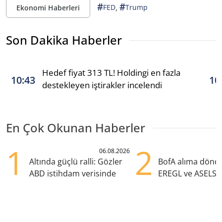
#
#
,
FED
Trump
Ekonomi Haberleri
Son Dakika Haberler
Hedef fiyat 313 TL! Holdingi en fazla
10:43
10
destekleyen iştirakler incelendi
En Çok Okunan Haberler
1
2
06.08.2026
Altında güçlü ralli: Gözler
BofA alıma dönd
ABD istihdam verisinde
EREGL ve ASELS 
eklendi