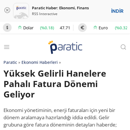
Paratic Haber: Ekonomi, Finans
İNDİR
RSS Interactive
(%0.18)
47.71
(%0.32)
Dolar
Euro
Paratic
»
Ekonomi Haberleri
»
Yüksek Gelirli Hanelere
Pahalı Fatura Dönemi
Geliyor
Ekonomi yönetiminin, enerji faturaları için yeni bir
dönem aralamaya hazırlandığı iddia edildi. Gelir
grubuna göre fatura döneminin detayları haberde;