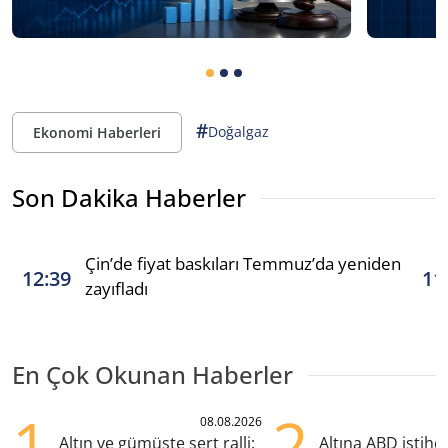
#
Doğalgaz
Ekonomi Haberleri
Son Dakika Haberler
Çin’de fiyat baskıları Temmuz’da yeniden
12:39
11
zayıfladı
En Çok Okunan Haberler
1
2
08.08.2026
Altın ve gümüşte sert ralli:
Altına ABD istih