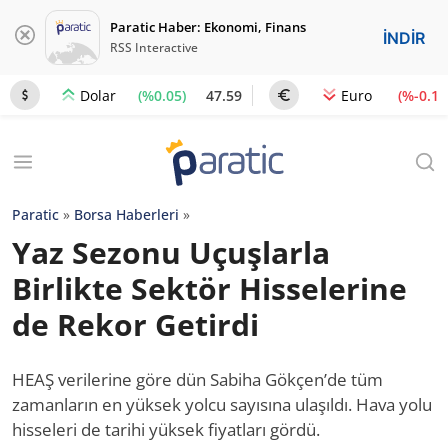
Paratic Haber: Ekonomi, Finans
İNDİR
RSS Interactive
(%0.05)
47.59
(%-0.1)
Dolar
Euro
Paratic
»
Borsa Haberleri
»
Yaz Sezonu Uçuşlarla
Birlikte Sektör Hisselerine
de Rekor Getirdi
HEAŞ verilerine göre dün Sabiha Gökçen’de tüm
zamanların en yüksek yolcu sayısına ulaşıldı. Hava yolu
hisseleri de tarihi yüksek fiyatları gördü.