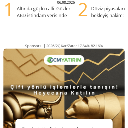
1
2
06.08.2026
Altında güçlü ralli: Gözler
Döviz piyasaları
ABD istihdam verisinde
bekleyiş hakim: Y
pozisyondan kaçı
Sponsorlu | 2026/2Ç Kar/Zarar 17.84%-82.16%