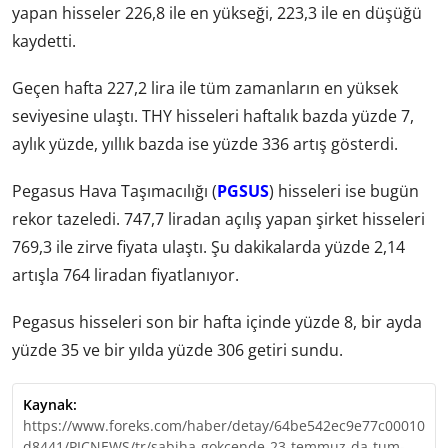
yapan hisseler 226,8 ile en yükseği, 223,3 ile en düşüğü
kaydetti.
Geçen hafta 227,2 lira ile tüm zamanların en yüksek
seviyesine ulaştı. THY hisseleri haftalık bazda yüzde 7,
aylık yüzde, yıllık bazda ise yüzde 336 artış gösterdi.
Pegasus Hava Taşımacılığı (
PGSUS
) hisseleri ise bugün
rekor tazeledi. 747,7 liradan açılış yapan şirket hisseleri
769,3 ile zirve fiyata ulaştı. Şu dakikalarda yüzde 2,14
artışla 764 liradan fiyatlanıyor.
Pegasus hisseleri son bir hafta içinde yüzde 8, bir ayda
yüzde 35 ve bir yılda yüzde 306 getiri sundu.
Kaynak:
https://www.foreks.com/haber/detay/64be542ec9e77c00010
d8441/PICNEWS/tr/sabiha-gokcende-23-temmuz-da-tum-