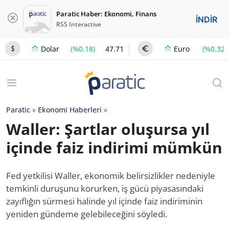
Paratic Haber: Ekonomi, Finans
İNDİR
RSS Interactive
(%0.18)
47.71
(%0.32)
Dolar
Euro
Paratic
»
Ekonomi Haberleri
»
Waller: Şartlar oluşursa yıl
içinde faiz indirimi mümkün
Fed yetkilisi Waller, ekonomik belirsizlikler nedeniyle
temkinli duruşunu korurken, iş gücü piyasasındaki
zayıflığın sürmesi halinde yıl içinde faiz indiriminin
yeniden gündeme gelebileceğini söyledi.