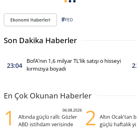
#
FED
Ekonomi Haberleri
Son Dakika Haberler
BofA’nın 1,6 milyar TL’lik satışı o hisseyi
23:04
22
kırmızıya boyadı
En Çok Okunan Haberler
1
2
06.08.2026
Altında güçlü ralli: Gözler
Altın Ocak'tan b
ABD istihdam verisinde
güçlü haftalık yük
hazırlanıyor