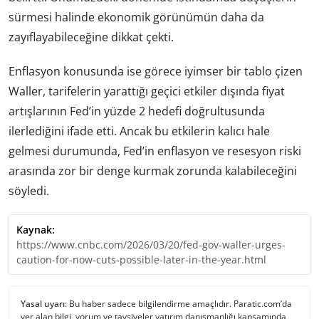
sürmesi halinde ekonomik görünümün daha da
zayıflayabileceğine dikkat çekti.
Enflasyon konusunda ise görece iyimser bir tablo çizen
Waller, tarifelerin yarattığı geçici etkiler dışında fiyat
artışlarının Fed’in yüzde 2 hedefi doğrultusunda
ilerlediğini ifade etti. Ancak bu etkilerin kalıcı hale
gelmesi durumunda, Fed’in enflasyon ve resesyon riski
arasında zor bir denge kurmak zorunda kalabileceğini
söyledi.
Kaynak:
https://www.cnbc.com/2026/03/20/fed-gov-waller-urges-
caution-for-now-cuts-possible-later-in-the-year.html
Yasal uyarı:
Bu haber sadece bilgilendirme amaçlıdır. Paratic.com’da
yer alan bilgi, yorum ve tavsiyeler yatırım danışmanlığı kapsamında