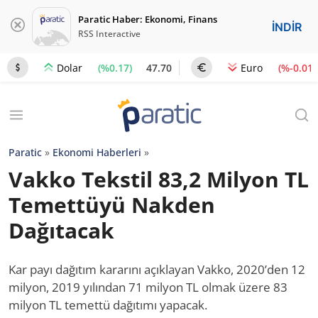
Paratic Haber: Ekonomi, Finans
İNDİR
RSS Interactive
(%0.17)
47.70
(%-0.01)
Dolar
Euro
Paratic
»
Ekonomi Haberleri
»
Vakko Tekstil 83,2 Milyon TL
Temettüyü Nakden
Dağıtacak
Kar payı dağıtım kararını açıklayan Vakko, 2020’den 12
milyon, 2019 yılından 71 milyon TL olmak üzere 83
milyon TL temettü dağıtımı yapacak.