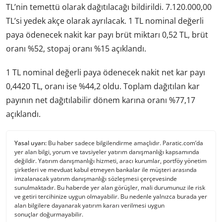
TL’nin temettü olarak dağıtılacağı bildirildi. 7.120.000,00
TL’si yedek akçe olarak ayrılacak. 1 TL nominal değerli
paya ödenecek nakit kar payı brüt miktarı 0,52 TL, brüt
oranı %52, stopaj oranı %15 açıklandı.
1 TL nominal değerli paya ödenecek nakit net kar payı
0,4420 TL, oranı ise %44,2 oldu. Toplam dağıtılan kar
payının net dağıtılabilir dönem karına oranı %77,17
açıklandı.
Yasal uyarı:
Bu haber sadece bilgilendirme amaçlıdır. Paratic.com’da
yer alan bilgi, yorum ve tavsiyeler yatırım danışmanlığı kapsamında
değildir. Yatırım danışmanlığı hizmeti, aracı kurumlar, portföy yönetim
şirketleri ve mevduat kabul etmeyen bankalar ile müşteri arasında
imzalanacak yatırım danışmanlığı sözleşmesi çerçevesinde
sunulmaktadır. Bu haberde yer alan görüşler, mali durumunuz ile risk
ve getiri tercihinize uygun olmayabilir. Bu nedenle yalnızca burada yer
alan bilgilere dayanarak yatırım kararı verilmesi uygun
sonuçlar doğurmayabilir.