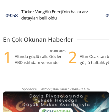
Türker Vangölü Enerji'nin halka arz
09:58
09
detayları belli oldu
En Çok Okunan Haberler
1
2
06.08.2026
Altında güçlü ralli: Gözler
Altın Ocak'tan b
ABD istihdam verisinde
güçlü haftalık yük
hazırlanıyor
Sponsorlu | 2026/2Ç Kar/Zarar 17.84%-82.16%