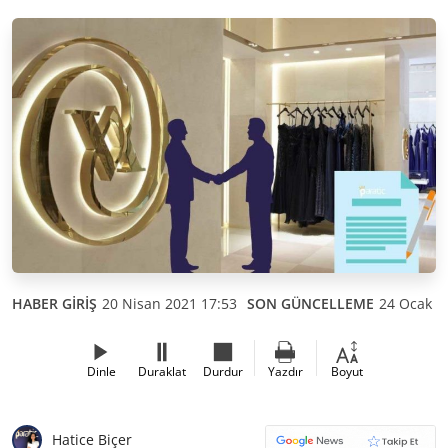
HABER GİRİŞ
20 Nisan 2021 17:53
SON GÜNCELLEME
24 Ocak 2
Dinle
Duraklat
Durdur
Yazdır
Boyut
Hatice Biçer