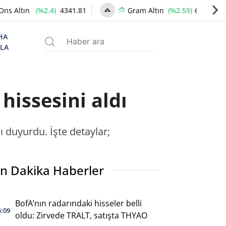
(%2.4)
4341.81
(%2.59)
6660.55
Ons Altın
Gram Altın
HA
ZLA
hissesini aldı
 duyurdu. İşte detaylar;
n Dakika Haberler
BofA’nın radarındaki hisseler belli
5:09
oldu: Zirvede TRALT, satışta THYAO