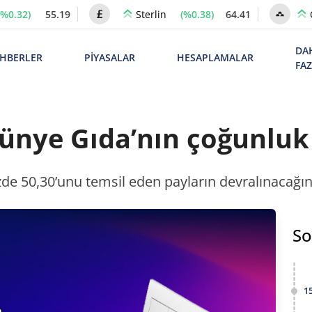
(%0.32)
55.19
(%0.38)
64.41
Sterlin
DA
HBERLER
PİYASALAR
HESAPLAMALAR
FA
ünye Gıda’nın çoğunluk 
de 50,30’unu temsil eden payların devralınacağını
So
1