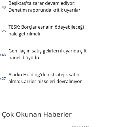
Beşiktaş'ta zarar devam ediyor:
1:43
Denetim raporunda kritik uyarılar
TESK: Borçlar esnafın ödeyebileceği
1:25
hale getirilmeli
Gen İlaç'ın satış gelirleri ilk yarıda çift
0:43
haneli büyüdü
Alarko Holding'den stratejik satın
0:27
alma: Carrier hisseleri devralınıyor
 Çok Okunan Haberler