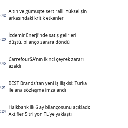
Altın ve gümüşte sert ralli: Yükselişin
4:42
arkasındaki kritik etkenler
İzdemir Enerji'nde satış gelirleri
4:20
düştü, bilanço zarara döndü
CarrefourSA’nın ikinci çeyrek zararı
3:45
azaldı
BEST Brands'tan yeni iş ilişkisi: Turka
3:01
ile ana sözleşme imzalandı
Halkbank ilk 6 ay bilançosunu açıkladı:
2:24
Aktifler 5 trilyon TL'ye yaklaştı