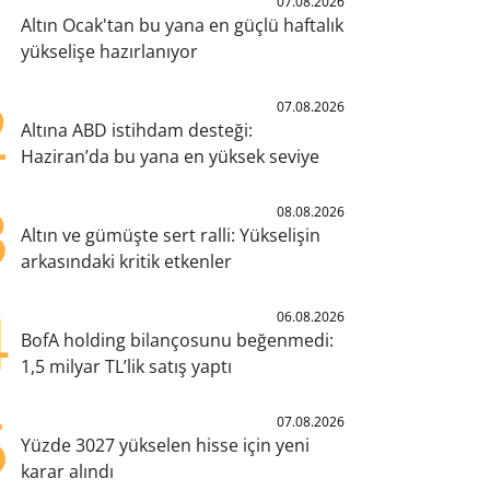
1
07.08.2026
Altın Ocak'tan bu yana en güçlü haftalık
yükselişe hazırlanıyor
2
07.08.2026
Altına ABD istihdam desteği:
Haziran’da bu yana en yüksek seviye
3
08.08.2026
Altın ve gümüşte sert ralli: Yükselişin
arkasındaki kritik etkenler
4
06.08.2026
BofA holding bilançosunu beğenmedi:
1,5 milyar TL’lik satış yaptı
5
07.08.2026
Yüzde 3027 yükselen hisse için yeni
karar alındı