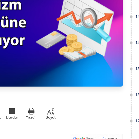
1
1
1
1
t
Durdur
Yazdır
Boyut
1