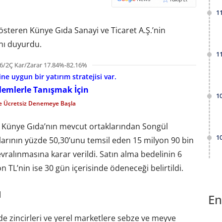
1
österen Künye Gıda Sanayi ve Ticaret A.Ş.’nin
ını duyurdu.
1
6/2Ç Kar/Zarar 17.84%-82.16%
e uygun bir yatırım stratejisi var.
şlemlerle Tanışmak İçin
1
le Ücretsiz Denemeye Başla
, Künye Gıda’nın mevcut ortaklarından Songül
1
klarının yüzde 50,30’unu temsil eden 15 milyon 90 bin
ralınmasına karar verildi. Satın alma bedelinin 6
n TL’nin ise 30 gün içerisinde ödeneceği belirtildi.
ı
En
e zincirleri ve yerel marketlere sebze ve meyve