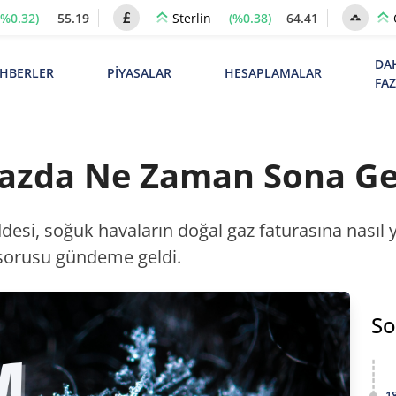
(%0.32)
55.19
(%0.38)
64.41
Sterlin
DA
HBERLER
PİYASALAR
HESAPLAMALAR
FA
Gazda Ne Zaman Sona Ge
 soğuk havaların doğal gaz faturasına nasıl y
sorusu gündeme geldi.
So
1