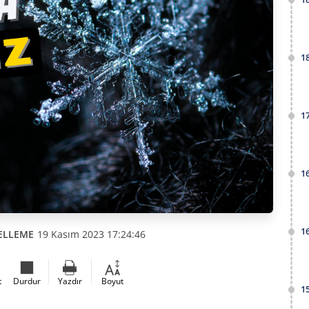
1
1
1
1
ELLEME
19 Kasım 2023 17:24:46
t
Durdur
Yazdır
Boyut
1