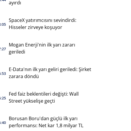
ayırdı
SpaceX yatırımcısını sevindirdi:
8:05
Hisseler zirveye koşuyor
Mogan Enerji'nin ilk yarı zararı
7:27
geriledi
E-Data'nın ilk yarı geliri geriledi: Şirket
6:53
zarara döndü
Fed faiz beklentileri değişti: Wall
6:25
Street yükselişe geçti
Borusan Boru'dan güçlü ilk yarı
5:40
performansı: Net kar 1,8 milyar TL