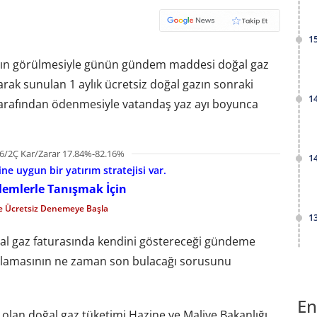
1
ışının görülmesiyle günün gündem maddesi doğal gaz
arak sunulan 1 aylık ücretsiz doğal gazın sonraki
1
tarafından ödenmesiyle vatandaş yaz ayı boyunca
6/2Ç Kar/Zarar 17.84%-82.16%
1
e uygun bir yatırım stratejisi var.
şlemlerle Tanışmak İçin
le Ücretsiz Denemeye Başla
1
ğal gaz faturasında kendini göstereceği gündeme
gulamasının ne zaman son bulacağı sorusunu
En
 olan doğal gaz tüketimi Hazine ve Maliye Bakanlığı