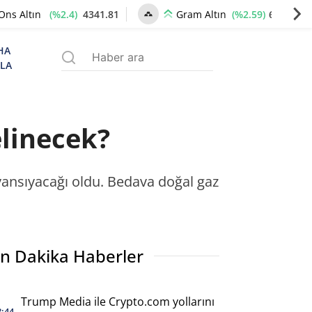
(%2.4)
4341.81
(%2.59)
6660.55
Ons Altın
Gram Altın
HA
ZLA
linecek?
ansıyacağı oldu. Bedava doğal gaz
n Dakika Haberler
Trump Media ile Crypto.com yollarını
8:44