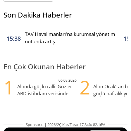
Son Dakika Haberler
TAV Havalimanları'na kurumsal yönetim
15:38
15
notunda artış
En Çok Okunan Haberler
1
2
06.08.2026
Altında güçlü ralli: Gözler
Altın Ocak'tan b
ABD istihdam verisinde
güçlü haftalık yük
hazırlanıyor
Sponsorlu | 2026/2Ç Kar/Zarar 17.84%-82.16%