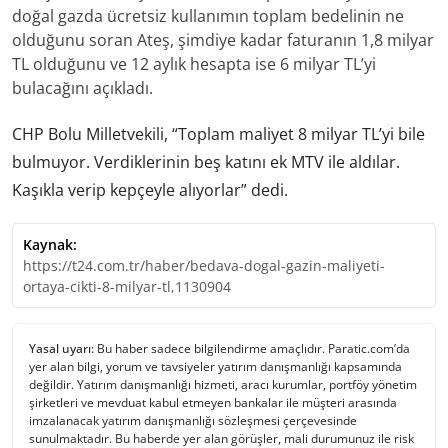
doğal gazda ücretsiz kullanımın toplam bedelinin ne
olduğunu soran Ateş, şimdiye kadar faturanın 1,8 milyar
TL olduğunu ve 12 aylık hesapta ise 6 milyar TL’yi
bulacağını açıkladı.
CHP Bolu Milletvekili, “Toplam maliyet 8 milyar TL’yi bile
bulmuyor. Verdiklerinin beş katını ek MTV ile aldılar.
Kaşıkla verip kepçeyle alıyorlar” dedi.
Kaynak:
https://t24.com.tr/haber/bedava-dogal-gazin-maliyeti-
ortaya-cikti-8-milyar-tl,1130904
Yasal uyarı:
Bu haber sadece bilgilendirme amaçlıdır. Paratic.com’da
yer alan bilgi, yorum ve tavsiyeler yatırım danışmanlığı kapsamında
değildir. Yatırım danışmanlığı hizmeti, aracı kurumlar, portföy yönetim
şirketleri ve mevduat kabul etmeyen bankalar ile müşteri arasında
imzalanacak yatırım danışmanlığı sözleşmesi çerçevesinde
sunulmaktadır. Bu haberde yer alan görüşler, mali durumunuz ile risk