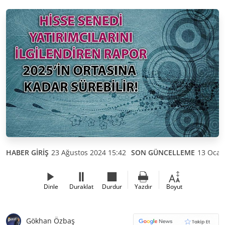
HABER GİRİŞ
23 Ağustos 2024 15:42
SON GÜNCELLEME
13 Ocak
Dinle
Duraklat
Durdur
Yazdır
Boyut
Gökhan Özbaş