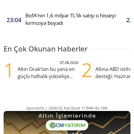
BofA’nın 1,6 milyar TL’lik satışı o hisseyi
23:04
22
kırmızıya boyadı
En Çok Okunan Haberler
1
2
07.08.2026
Altın Ocak'tan bu yana en
Altına ABD istih
güçlü haftalık yükselişe
desteği: Haziran
hazırlanıyor
yana en yüksek s
Sponsorlu | 2026/2Ç Kar/Zarar 17.84%-82.16%