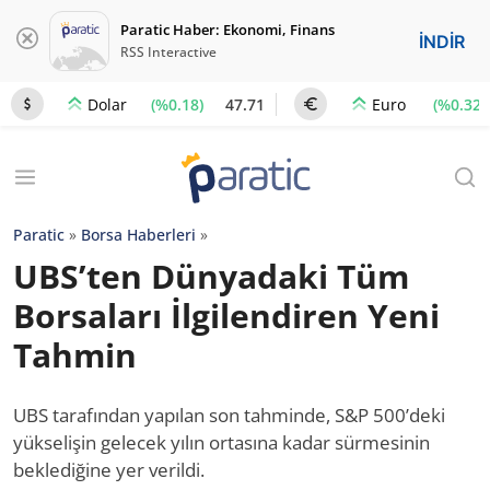
Paratic Haber: Ekonomi, Finans
İNDİR
RSS Interactive
(%0.18)
47.71
(%0.32)
Dolar
Euro
Paratic
»
Borsa Haberleri
»
UBS’ten Dünyadaki Tüm
Borsaları İlgilendiren Yeni
Tahmin
UBS tarafından yapılan son tahminde, S&P 500’deki
yükselişin gelecek yılın ortasına kadar sürmesinin
beklediğine yer verildi.