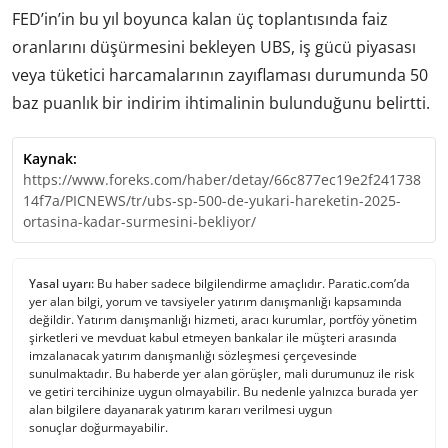
FED’in’in bu yıl boyunca kalan üç toplantısında faiz
oranlarını düşürmesini bekleyen UBS, iş gücü piyasası
veya tüketici harcamalarının zayıflaması durumunda 50
baz puanlık bir indirim ihtimalinin bulunduğunu belirtti.
Kaynak:
https://www.foreks.com/haber/detay/66c877ec19e2f241738
14f7a/PICNEWS/tr/ubs-sp-500-de-yukari-hareketin-2025-
ortasina-kadar-surmesini-bekliyor/
Yasal uyarı:
Bu haber sadece bilgilendirme amaçlıdır. Paratic.com’da
yer alan bilgi, yorum ve tavsiyeler yatırım danışmanlığı kapsamında
değildir. Yatırım danışmanlığı hizmeti, aracı kurumlar, portföy yönetim
şirketleri ve mevduat kabul etmeyen bankalar ile müşteri arasında
imzalanacak yatırım danışmanlığı sözleşmesi çerçevesinde
sunulmaktadır. Bu haberde yer alan görüşler, mali durumunuz ile risk
ve getiri tercihinize uygun olmayabilir. Bu nedenle yalnızca burada yer
alan bilgilere dayanarak yatırım kararı verilmesi uygun
sonuçlar doğurmayabilir.