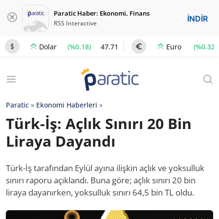
Paratic Haber: Ekonomi, Finans
İNDİR
RSS Interactive
(%0.18)
47.71
(%0.32)
Dolar
Euro
Paratic
»
Ekonomi Haberleri
»
Türk-İş: Açlık Sınırı 20 Bin
Liraya Dayandı
Türk-İş tarafından Eylül ayına ilişkin açlık ve yoksulluk
sınırı raporu açıklandı. Buna göre; açlık sınırı 20 bin
liraya dayanırken, yoksulluk sınırı 64,5 bin TL oldu.