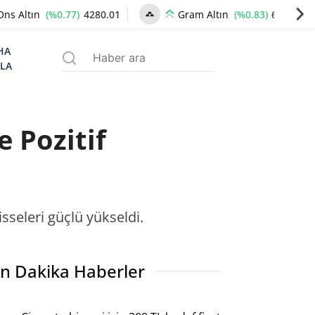
(%0.77)
4280.01
(%0.83)
6549.87
Ons Altın
Gram Altın
HA
ZLA
 Pozitif
isseleri güçlü yükseldi.
n Dakika Haberler