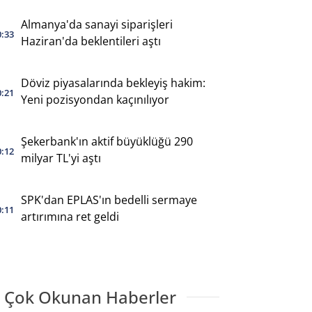
Almanya'da sanayi siparişleri
0:33
Haziran'da beklentileri aştı
Döviz piyasalarında bekleyiş hakim:
0:21
Yeni pozisyondan kaçınılıyor
Şekerbank'ın aktif büyüklüğü 290
0:12
milyar TL'yi aştı
SPK'dan EPLAS'ın bedelli sermaye
0:11
artırımına ret geldi
 Çok Okunan Haberler