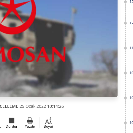
1
1
1
1
1
CELLEME
25 Ocak 2022 10:14:26
1
t
Durdur
Yazdır
Boyut