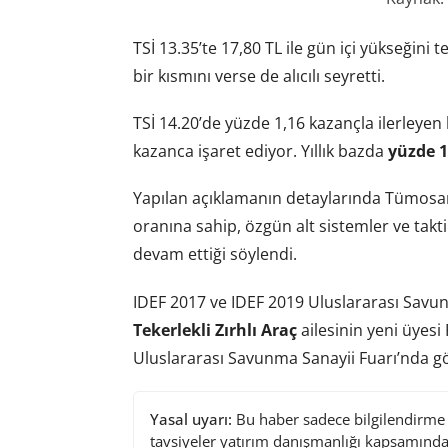
TSİ 13.35’te 17,80 TL ile gün içi yükseğini
bir kısmını verse de alıcılı seyretti.
TSİ 14.20’de yüzde 1,16 kazançla ilerleyen h
kazanca işaret ediyor. Yıllık bazda
yüzde 1
Yapılan açıklamanın detaylarında Tümosan’
oranına sahip, özgün alt sistemler ve takti
devam ettiği söylendi.
IDEF 2017 ve IDEF 2019 Uluslararası Savu
Tekerlekli Zırhlı Araç
ailesinin yeni üyesi
Uluslararası Savunma Sanayii Fuarı’nda görü
Yasal uyarı:
Bu haber sadece bilgilendirme a
tavsiyeler yatırım danışmanlığı kapsamında 