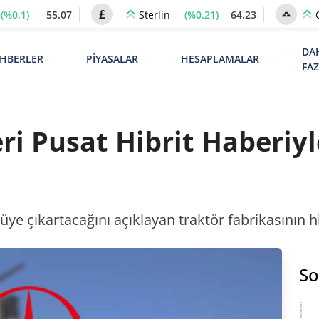
(%0.1)
55.07
(%0.21)
64.23
Sterlin
DA
HBERLER
PİYASALAR
HESAPLAMALAR
FA
i Pusat Hibrit Haberiyle
cüye çıkartacağını açıklayan traktör fabrikasının h
So