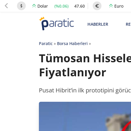
(%0.06)
47.60
Dolar
Euro
HABERLER
RE
Paratic
»
Borsa Haberleri
»
Tümosan Hisseler
Fiyatlanıyor
Pusat Hibrit’in ilk prototipini görü