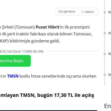
1
 Şirketi (Tümosan)
Pusat Hibrit
’in ilk prototipini
1
 ilk yerli traktör fabrikası olarak bilinen Tümosan,
AP) bildirimiyle gündeme geldi.
6/2Ç Kar/Zarar 17.84%-82.16%
1
atırıma Başla
1
n’ın
TMSN
kodlu hisse senetlerinde sıçrama olurken
mlayan TMSN, bugün 17,30 TL ile açılış
En