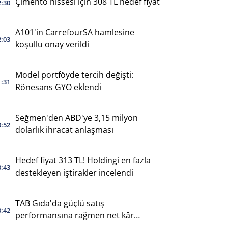
Çimento hissesi için 308 TL hedef fiyat
2:30
A101'in CarrefourSA hamlesine
2:03
koşullu onay verildi
Model portföyde tercih değişti:
1:31
Rönesans GYO eklendi
Seğmen'den ABD'ye 3,15 milyon
0:52
dolarlık ihracat anlaşması
Hedef fiyat 313 TL! Holdingi en fazla
0:43
destekleyen iştirakler incelendi
TAB Gıda'da güçlü satış
0:42
performansına rağmen net kâr
geriledi