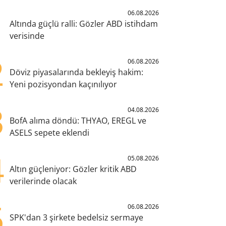
1
06.08.2026
Altında güçlü ralli: Gözler ABD istihdam
verisinde
2
06.08.2026
Döviz piyasalarında bekleyiş hakim:
Yeni pozisyondan kaçınılıyor
3
04.08.2026
BofA alıma döndü: THYAO, EREGL ve
ASELS sepete eklendi
4
05.08.2026
Altın güçleniyor: Gözler kritik ABD
verilerinde olacak
5
06.08.2026
SPK'dan 3 şirkete bedelsiz sermaye