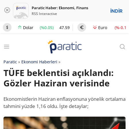
Paratic Haber: Ekonomi, Finans
İNDİR
RSS Interactive
(%0.05)
47.59
(%-0.1)
Dolar
Euro
Paratic
»
Ekonomi Haberleri
»
TÜFE beklentisi açıklandı:
Gözler Haziran verisinde
Ekonomistlerin Haziran enflasyonuna yönelik ortalama
tahmini yüzde 1,16 oldu. İşte detaylar;