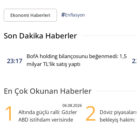
#
Enflasyon
Ekonomi Haberleri
Son Dakika Haberler
BofA holding bilançosunu beğenmedi: 1,5
23:17
22
milyar TL’lik satış yaptı
En Çok Okunan Haberler
1
2
06.08.2026
Altında güçlü ralli: Gözler
Döviz piyasaları
ABD istihdam verisinde
bekleyiş hakim: Y
pozisyondan kaçı