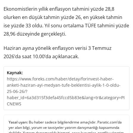
Ekonomistlerin yıllık enflasyon tahmini yüzde 28,8
olurken en düşük tahmin yüzde 26, en yüksek tahmin
ise yüzde 33 oldu. Yıl sonu ortalama TÜFE tahmini yüzde
28,96 düzeyinde gerçekleşti.
Haziran ayına yönelik enflasyon verisi 3 Temmuz
2026’da saat 10.00’da açıklanacak.
Kaynak:
https://www.foreks.com/haber/detay/forinvest-haber-
anketi-haziran-ayi-medyan-tufe-beklentisi-aylik-1-0-oldu-
25-06-26/?
haber_id=6a3d315f3defa45fccd5b83e&lang=tr&category=PI
CNEWS
Yasal uyarı:
Bu haber sadece bilgilendirme amaçlıdır. Paratic.com’da
yer alan bilgi, yorum ve tavsiyeler yatırım danışmanlığı kapsamında
değildir. Yatırım danışmanlığı hizmeti, aracı kurumlar, portföy yönetim